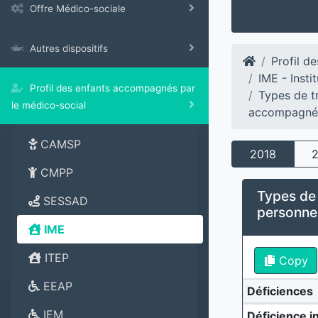
Offre Médico-sociale
Autres dispositifs
Profil d
IME - Insti
Profil des enfants accompagnés par
Types de t
le médico-social
accompagné
CAMSP
2018
CMPP
Types de 
SESSAD
personn
IME
ITEP
Copy
EEAP
Déficiences
IEM
Déficience in