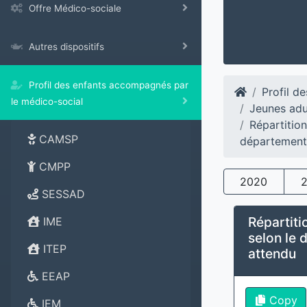
Offre Médico-sociale
Autres dispositifs
Profil des enfants accompagnés par
Profil d
le médico-social
Jeunes ad
Répartitio
CAMSP
département 
CMPP
2020
SESSAD
Répartiti
IME
selon le 
ITEP
attendu
EEAP
Copy
IEM