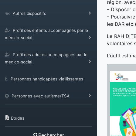
région, avec
– Disposer d
Autres dispositifs
– Poursuivre
les DAR etc.
Profil des enfants accompagnés par le
Le RAH DITEP
médico-social
volontaires s
Profil des adultes accompagnés par le
L’outil est m
médico-social
Personnes handicapées vieillissantes
Personnes avec autisme/TSA
Etudes
Rechercher