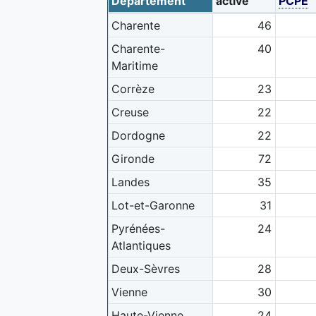
Département
active
PCPE
Charente
46
Charente-
40
Maritime
Corrèze
23
Creuse
22
Dordogne
22
Gironde
72
Landes
35
Lot-et-Garonne
31
Pyrénées-
24
Atlantiques
Deux-Sèvres
28
Vienne
30
Haute-Vienne
24