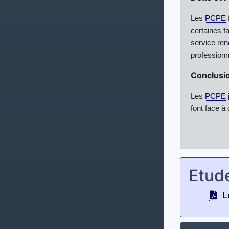
Les
PCPE
certaines fa
service rend
professionn
Conclusi
Les
PCPE
font face à
Etud
L