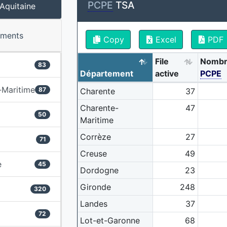
PCPE
TSA
Aquitaine
ements
Copy
Excel
PDF
File
Nombr
83
Département
active
PCPE
-Maritime
87
Charente
37
Charente-
47
50
Maritime
Corrèze
27
71
Creuse
49
e
45
Dordogne
23
Gironde
248
320
Landes
37
72
Lot-et-Garonne
68