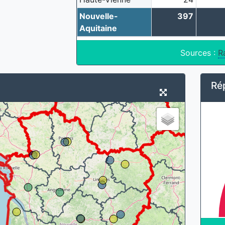
Nouvelle-
397
Aquitaine
Sources :
R
Ré