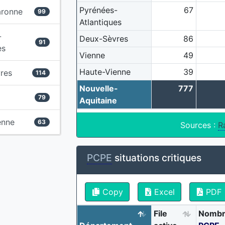
Pyrénées-
67
aronne
99
Atlantiques
-
Deux-Sèvres
86
91
es
Vienne
49
Haute-Vienne
39
res
114
Nouvelle-
777
79
Aquitaine
enne
63
Sources :
R
PCPE
situations critiques
Copy
Excel
PDF
File
Nombr