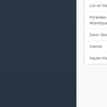
Lot-et-G
Pyrénées
Atlantiqu
Deux-Sèv
Vienne
Haute-Vi