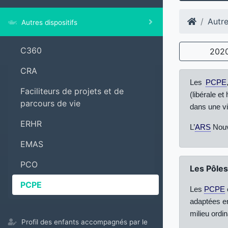
Autre
Autres dispositifs
C360
202
CRA
Les
PCPE
Faciliteurs de projets et de
(libérale e
parcours de vie
dans une vi
ERHR
L’
ARS
Nouve
EMAS
PCO
Les Pôles
PCPE
Les
PCPE
adaptées e
milieu ordin
Profil des enfants accompagnés par le