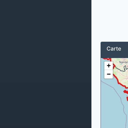
Carte
+
−