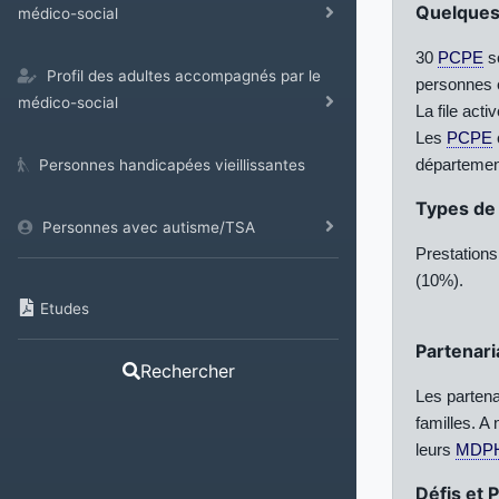
Quelques 
médico-social
30
PCPE
so
Profil des adultes accompagnés par le
personnes e
médico-social
La file ac
Les
PCPE
départemen
Personnes handicapées vieillissantes
Types de 
Personnes avec autisme/TSA
Prestations
(10%).
Etudes
Partenari
Rechercher
Les partena
familles. A
leurs
MDP
Défis et 