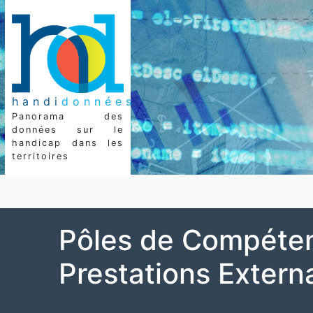
handi
données
Panorama des
données sur le
handicap dans les
territoires
Pôles de Compéten
Prestations Extern