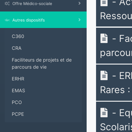
- Ac
Offre Médico-sociale
Ressou
Autres dispositifs
- Fac
C360
CRA
parcour
Faciliteurs de projets et de
parcours de vie
- ER
ERHR
Rares 
EMAS
PCO
- Eq
PCPE
Scolari