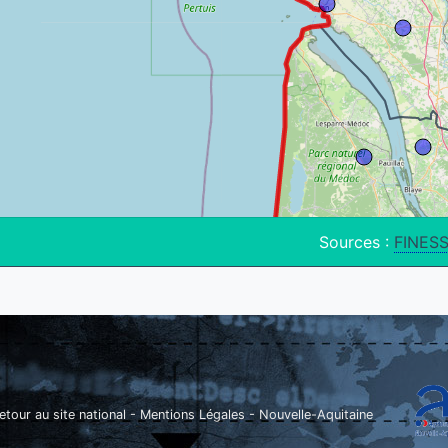
Sources :
FINES
etour au site national
-
Mentions Légales
-
Nouvelle-Aquitaine