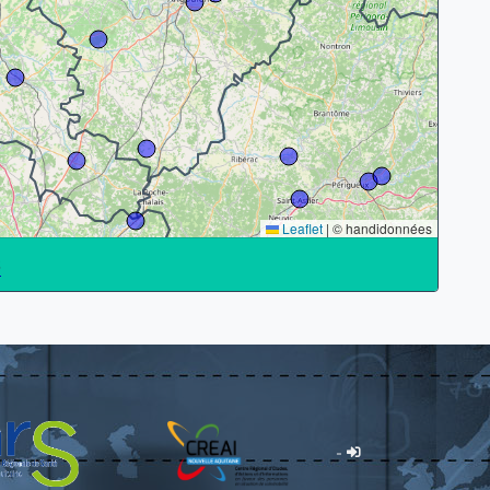
Leaflet
|
© handidonnées
S
-