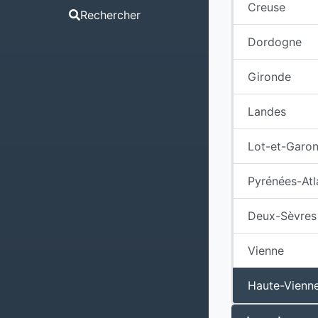
Creuse
Rechercher
Dordogne
Gironde
Landes
Lot-et-Garo
Pyrénées-Atl
Deux-Sèvres
Vienne
Haute-Vienn