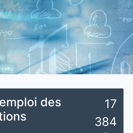
L'emploi des
17
tions
384