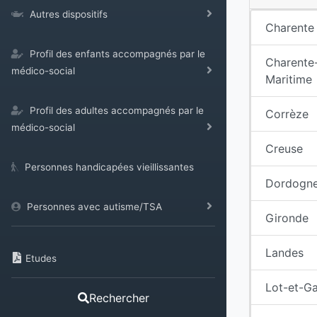
Autres dispositifs
Charente
Profil des enfants accompagnés par le
Charente
médico-social
Maritime
Profil des adultes accompagnés par le
Corrèze
médico-social
Creuse
Personnes handicapées vieillissantes
Dordogn
Personnes avec autisme/TSA
Gironde
Landes
Etudes
Lot-et-G
Rechercher