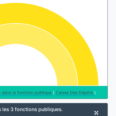
s dans la fonction publique
(
Caisse Des Dépôts
)
 les 3 fonctions publiques.