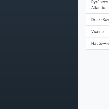
Pyrénées
Atlantiqu
Deux-Sèv
Vienne
Haute-Vi