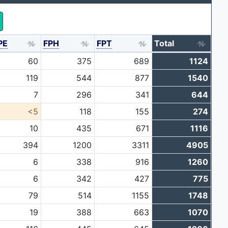
PE
FPH
FPT
Total
60
375
689
1124
119
544
877
1540
7
296
341
644
<5
118
155
274
10
435
671
1116
394
1200
3311
4905
6
338
916
1260
6
342
427
775
79
514
1155
1748
19
388
663
1070