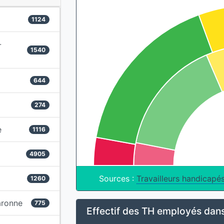
1124
-
1540
644
274
e
1116
4905
Sources :
Travailleurs handicapé
1260
aronne
775
Effectif des TH employés dans