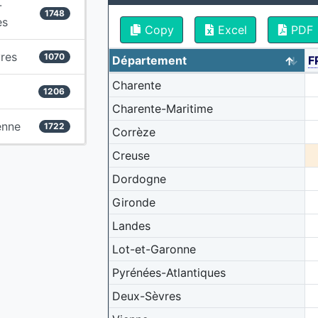
-
1748
es
Copy
Excel
PDF
res
1070
Département
F
Charente
1206
Charente-Maritime
enne
1722
Corrèze
Creuse
Dordogne
Gironde
Landes
Lot-et-Garonne
Pyrénées-Atlantiques
Deux-Sèvres