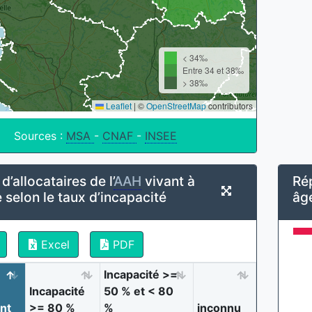
< 34‰
Entre 34 et 38‰
> 38‰
Leaflet
|
©
OpenStreetMap
contributors
Sources :
MSA
-
CNAF
-
INSEE
’allocataires de l’
AAH
vivant à
Rép
 selon le taux d’incapacité
âg
Excel
PDF
Incapacité >=
Incapacité
50 % et < 80
nt
>= 80 %
%
inconnu