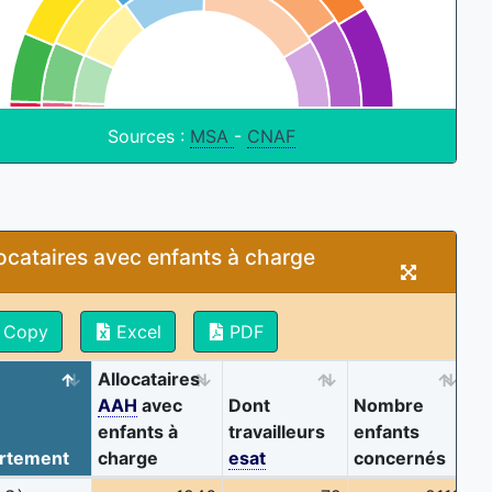
Sources :
MSA
-
CNAF
ocataires avec enfants à charge
Copy
Excel
PDF
Allocataires
AAH
avec
Dont
Nombre
enfants à
travailleurs
enfants
rtement
charge
esat
concernés