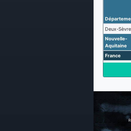
Départeme
Deux-Sèvre
Nouvelle-
Aquitaine
France
R