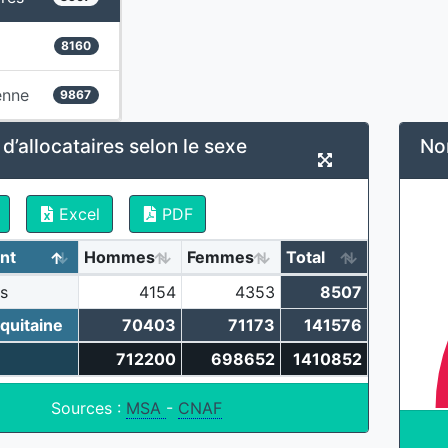
8160
enne
9867
’allocataires selon le sexe
Nom
Excel
PDF
nt
Hommes
Femmes
Total
s
4154
4353
8507
quitaine
70403
71173
141576
712200
698652
1410852
Sources :
MSA
-
CNAF