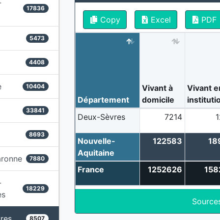
-
17836
Copy
Excel
PDF
5473
4408
e
10404
Vivant à
Vivant e
Département
domicile
instituti
33841
Deux-Sèvres
7214
1
8693
Nouvelle-
122583
18
Aquitaine
aronne
7880
France
1252626
158
-
18229
es
Source
res
8507