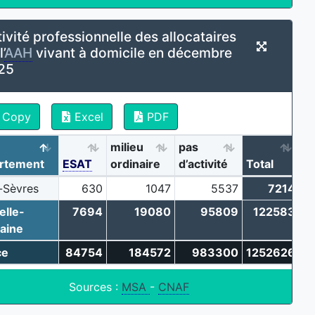
ivité professionnelle des allocataires
’
AAH
vivant à domicile en décembre
25
Copy
Excel
PDF
milieu
pas
rtement
ESAT
ordinaire
d’activité
Total
-Sèvres
630
1047
5537
7214
elle-
7694
19080
95809
122583
aine
ce
84754
184572
983300
1252626
Sources :
MSA
-
CNAF