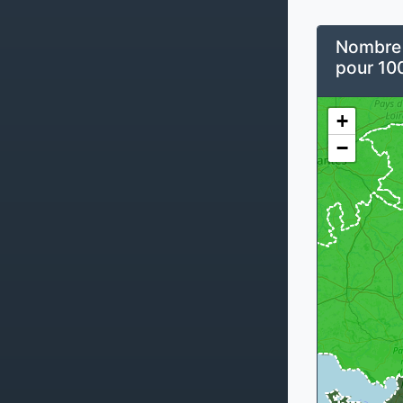
Nombre d
pour 10
+
−