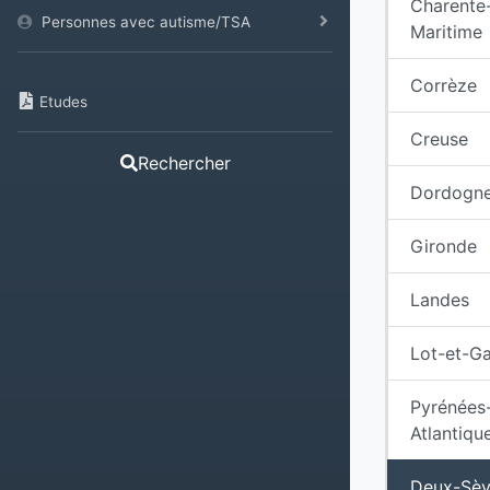
Charente
Personnes avec autisme/TSA
Maritime
Corrèze
Etudes
Creuse
Rechercher
Dordogn
Gironde
Landes
Lot-et-G
Pyrénées
Atlantiqu
Deux-Sèv