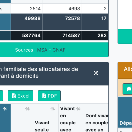
s
2514
4698
2
49988
72578
17
537764
714587
282
Sources :
MSA
-
CNAF
n familiale des allocataires de
All
ant à domicile
Excel
PDF
Vivant
en
Dont vivant
Vivant
couple
en couple
Dépa
seul.e
avec
avec un