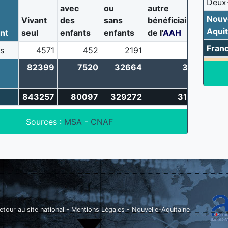
Deux
avec
ou
autre
Nouv
Vivant
des
sans
bénéficiaire
Aquit
nt
seul
enfants
enfants
de l'
AAH
Fran
s
4571
452
2191
256
82399
7520
32664
3791
843257
80097
329272
31314
Sources :
MSA
-
CNAF
etour au site national
-
Mentions Légales
-
Nouvelle-Aquitaine