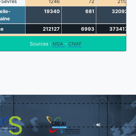
-Sèvres
1246
72
2113
elle-
19340
681
32092
aine
ce
212127
6993
373417
Sources :
MSA
-
CNAF
-