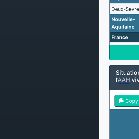
Deux-Sèvre
Nouvelle-
Aquitaine
France
Situatio
l’
AAH
viv
Copy