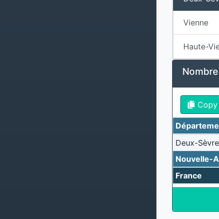
Vienne
Haute-Vi
Nombre d
Copy
Départeme
Deux-Sèvre
Nouvelle-A
France