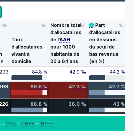
Nombre total
Part
d’allocataires
d’allocataires
Taux
de l’
AAH
en dessous
d’allocataires
pour 1000
du seuil de
n
vivant à
habitants de
bas revenus
on
domicile
20 à 64 ans
(en %)
293
84.8 %
42.9 ‰
44.2 %
993
86.6 %
42.3 ‰
42.7 %
226
88.8 %
36.9 ‰
43 %
s :
MSA
-
CNAF
-
INSEE