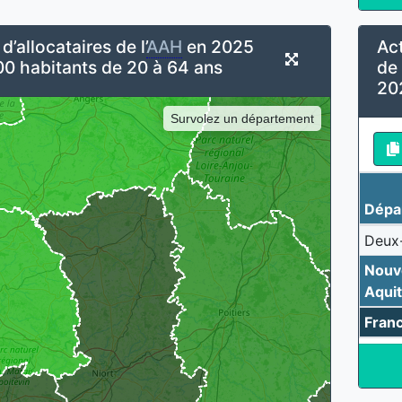
’allocataires de l’
AAH
en 2025
Act
00 habitants de 20 à 64 ans
de l
20
Survolez un département
Dépa
Deux
Nouv
Aquit
Fran