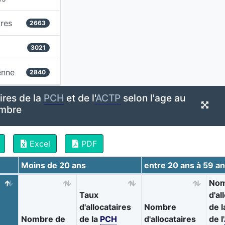
res
2663
3021
enne
2840
ires de la
PCH
et de l'
ACTP
selon l'age au
embre
Excel
PDF
Moins de 20 ans
entre 20 ans à 59 a
Nom
Taux
d'al
d'allocataires
Nombre
de 
Nombre de
de la
PCH
d'allocataires
de l'