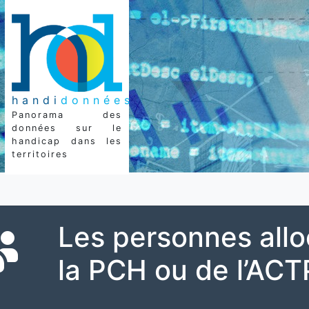
handi
données
Panorama des
données sur le
handicap dans les
territoires
Les personnes allo
la PCH ou de l’ACT