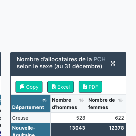
Nombre d’allocataires de la
PCH
selon le sexe (au 31 décembre)
Copy
Excel
PDF
ns
plus de 60 ans
Nombre
Nombre de
Département
d’hommes
femmes
bre
Taux
locataires
Creuse
d'allocataires
528
622
la
PCH
ou
Nombre
de la
PCH
ou
Nouvelle-
13043
12378
ACTP
d'allocataires
de l'
ACTP
Aquitaine