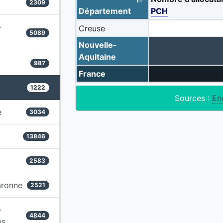
2309
Département
PCH
-
Creuse
5089
Nouvelle-
Aquitaine
987
France
1222
Sources :
En
e
3034
13846
2583
aronne
2521
-
4844
es