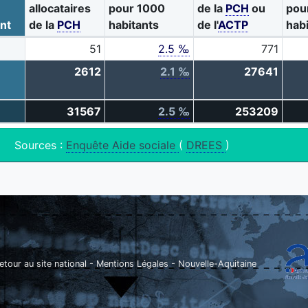
allocataires
pour 1000
de la
PCH
ou
pou
nt
de la
PCH
habitants
de l'
ACTP
hab
51
2.5 ‰
771
2612
2.1 ‰
27641
31567
2.5 ‰
253209
Sources :
Enquête Aide sociale
(
DREES
)
etour au site national
-
Mentions Légales
-
Nouvelle-Aquitaine