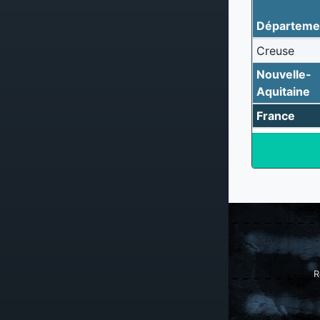
Départeme
Creuse
Nouvelle-
Aquitaine
France
R