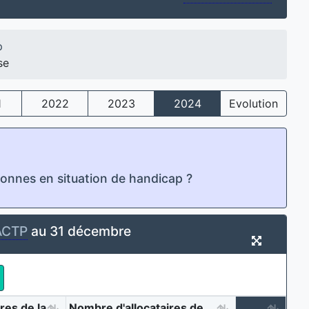
p
se
1
2022
2023
2024
Evolution
rsonnes en situation de handicap ?
ACTP
au 31 décembre
res de la
Nombre d'allocataires de