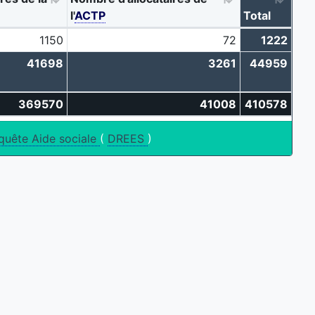
l'
ACTP
Total
1150
72
1222
41698
3261
44959
369570
41008
410578
quête Aide sociale
(
DREES
)