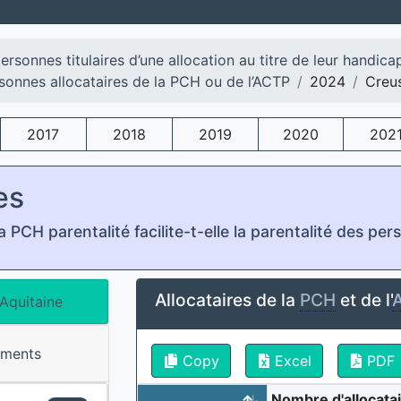
ersonnes titulaires d’une allocation au titre de leur handica
sonnes allocataires de la PCH ou de l’ACTP
2024
Creu
2017
2018
2019
2020
202
es
 PCH parentalité facilite-t-elle la parentalité des pe
Allocataires de la
PCH
et de l'
Aquitaine
ements
Copy
Excel
PDF
Nombre d'allocatai