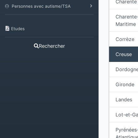
Charente
Personnes avec autisme/TSA
Charente
Maritime
Etudes
Corrèze
Rechercher
Creuse
Dordogn
Gironde
Landes
Lot-et-G
Pyrénées
Atlantiqu