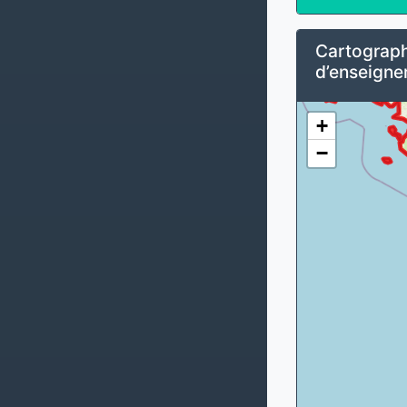
Cartograph
d’enseigne
+
−