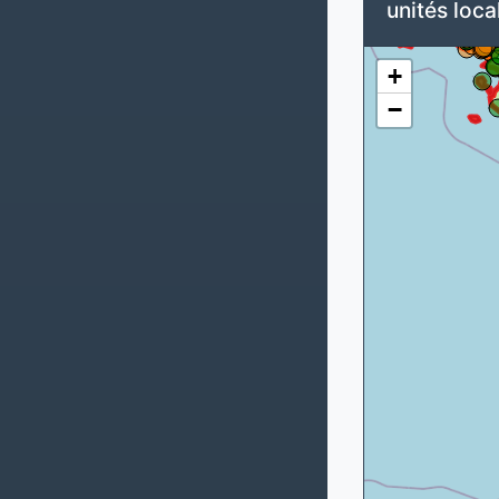
unités loca
+
−