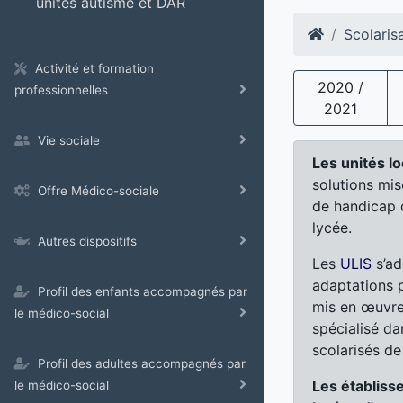
unités autisme et DAR
Scolaris
Activité et formation
2020 /
professionnelles
2021
Vie sociale
Les unités lo
solutions mis
Offre Médico-sociale
de handicap d
lycée.
Autres dispositifs
Les
ULIS
s’ad
adaptations 
Profil des enfants accompagnés par
mis en œuvre
le médico-social
spécialisé d
scolarisés de
Profil des adultes accompagnés par
Les établiss
le médico-social