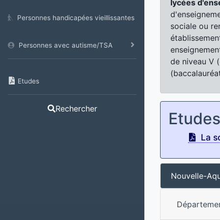
lycées d'ens
d'enseignemen
Personnes handicapées vieillissantes
sociale ou re
établissemen
Personnes avec autisme/TSA
enseignement
de niveau V (
(baccalauréat
Etudes
Rechercher
Etude
La sc
Nouvelle-Aqu
Départeme