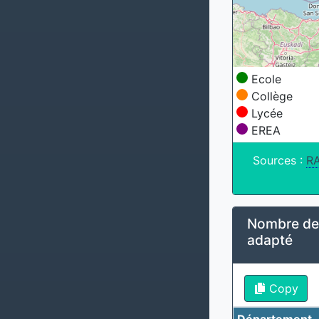
Ecole
Collège
Lycée
EREA
Sources :
R
Nombre des
adapté
Copy