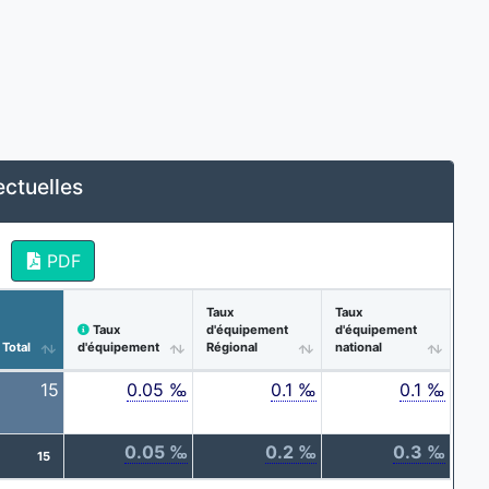
ectuelles
PDF
Taux
Taux
Taux
d'équipement
d'équipement
Total
d'équipement
Régional
national
15
0.05 ‰
0.1 ‰
0.1 ‰
0.05 ‰
0.2 ‰
0.3 ‰
15