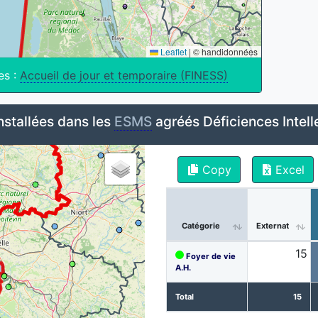
Leaflet
|
© handidonnées
es :
Accueil de jour et temporaire (FINESS)
nstallées dans les
ESMS
agréés Déficiences Intell
Copy
Excel
Catégorie
Externat
15
Foyer de vie
A.H.
Total
15