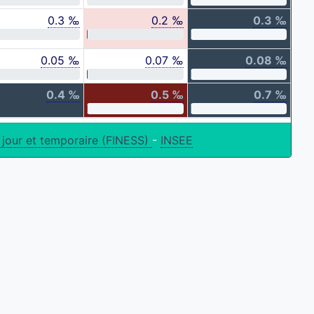
0.3 ‰
0.2 ‰
0.3 ‰
0.05 ‰
0.07 ‰
0.08 ‰
0.4 ‰
0.5 ‰
0.7 ‰
 jour et temporaire (FINESS)
-
INSEE