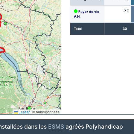
30
Foyer de vie
A.H.
Total
30
Leaflet
|
© handidonnées
nstallées dans les
ESMS
agréés Polyhandicap