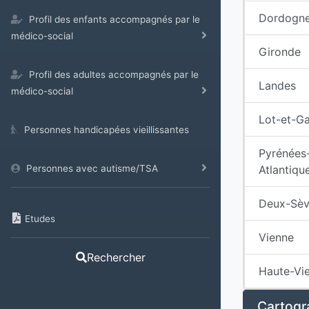
Dordogn
Profil des enfants accompagnés par le
médico-social
Gironde
Profil des adultes accompagnés par le
Landes
médico-social
Lot-et-G
Personnes handicapées vieillissantes
Pyrénées
Atlantiqu
Personnes avec autisme/TSA
Deux-Sèv
Etudes
Vienne
Rechercher
Haute-Vi
Cartogra