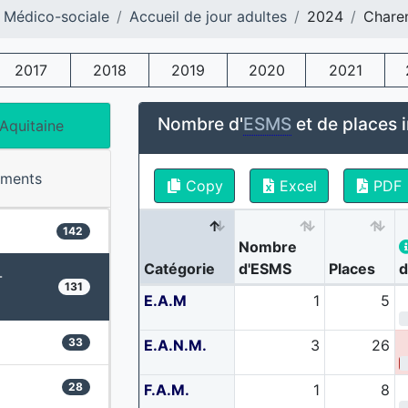
 Médico-sociale
Accueil de jour adultes
2024
Chare
2017
2018
2019
2020
2021
Nombre d'
ESMS
et de places i
Aquitaine
ements
Copy
Excel
PDF
142
Nombre
Catégorie
d'ESMS
Places
d
-
131
E.A.M
1
5
33
E.A.N.M.
3
26
28
F.A.M.
1
8