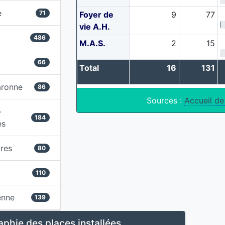
e
71
Foyer de
9
77
vie A.H.
486
M.A.S.
2
15
66
Total
16
131
aronne
86
Sources :
Accueil de
-
184
es
res
80
110
enne
139
phie des places installées