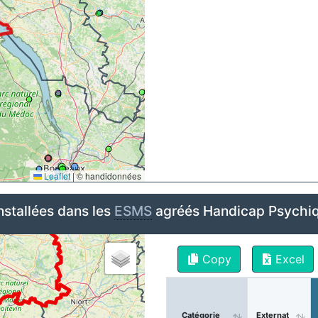
Leaflet
|
© handidonnées
nstallées dans les
ESMS
agréés Handicap Psychiq
Copy
Excel
Catégorie
Externat