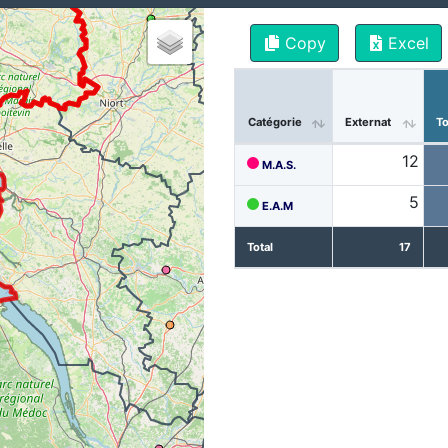
Copy
Excel
Catégorie
Externat
To
12
M.A.S.
5
E.A.M
Total
17