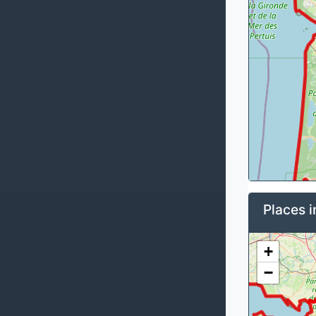
Places i
+
−