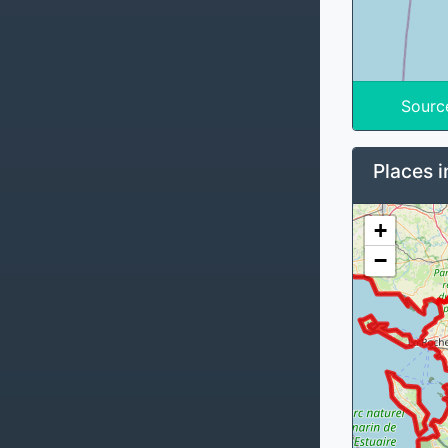
Sourc
Places i
+
−