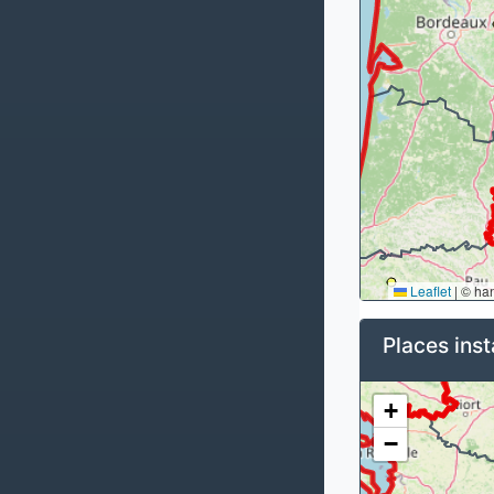
Leaflet
|
© ha
Places inst
+
−