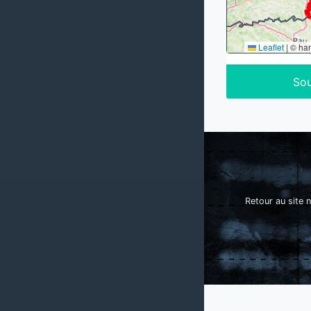
Leaflet
|
© ha
Sou
Retour au site n