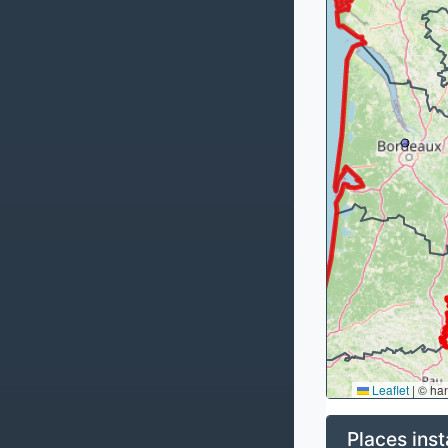
Leaflet
|
© ha
Places inst