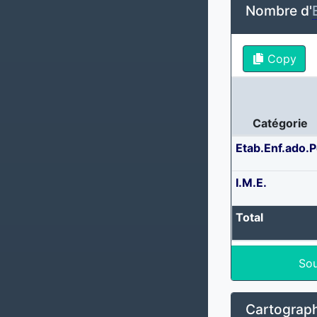
Nombre d'
Copy
Catégorie
Etab.Enf.ado.P
I.M.E.
Total
Sou
Cartograph