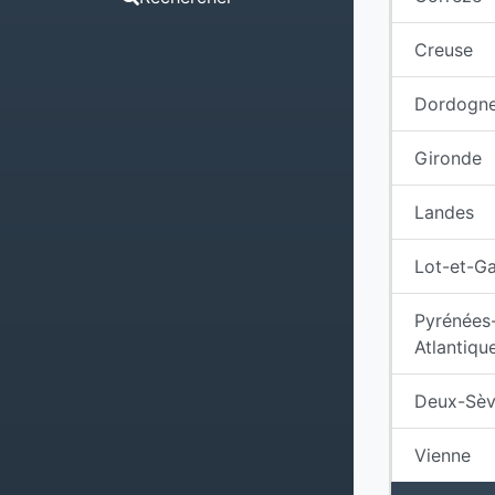
Creuse
Dordogn
Gironde
Landes
Lot-et-G
Pyrénées
Atlantiqu
Deux-Sèv
Vienne