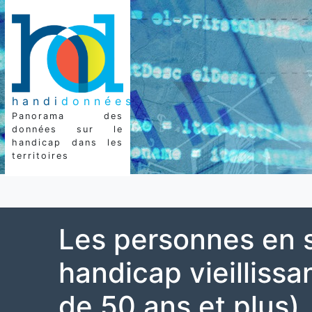
handi
données
Panorama des
données sur le
handicap dans les
territoires
Les personnes en s
handicap vieilliss
de 50 ans et plus)