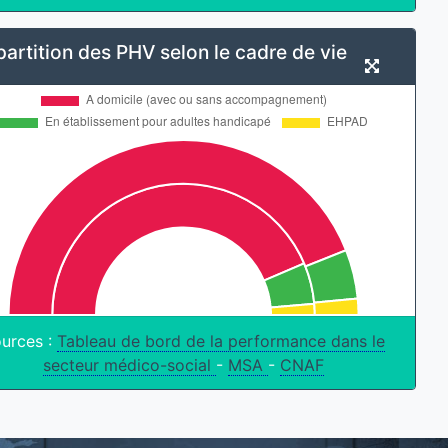
artition des PHV selon le cadre de vie
urces :
Tableau de bord de la performance dans le
secteur médico-social
-
MSA
-
CNAF