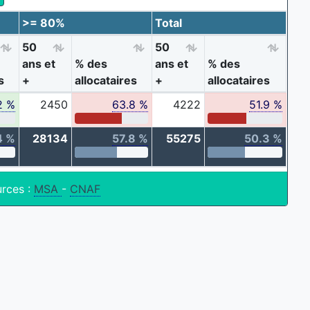
>= 80%
Total
50
50
ans et
% des
ans et
% des
s
+
allocataires
+
allocataires
2 %
2450
63.8 %
4222
51.9 %
4 %
28134
57.8 %
55275
50.3 %
rces :
MSA
-
CNAF