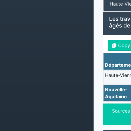
Haute-Vi
Les trav
âgés de 
Copy
Départeme
Haute-Vien
Nouvelle-
Aquitaine
Sources