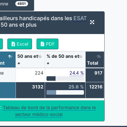
enne
4801
ailleurs handicapés dans les
ESAT
50 ans et plus
Excel
PDF
50 ans et
% de 50 ans et
nt
+
+
Total
ne
224
24.4 %
917
3132
25.6 %
12216
 :
Tableau de bord de la performance dans le
secteur médico-social