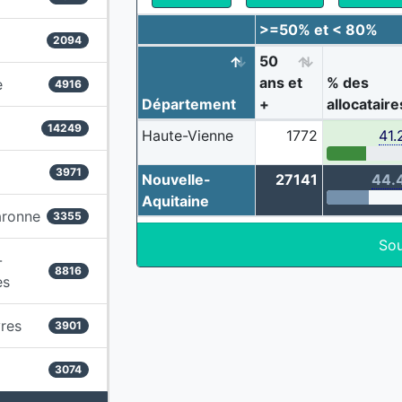
>=50% et < 80%
2094
50
ans et
% des
e
4916
Département
+
allocataire
14249
Haute-Vienne
1772
41.
3971
Nouvelle-
27141
44.
Aquitaine
aronne
3355
Sou
-
8816
es
res
3901
3074