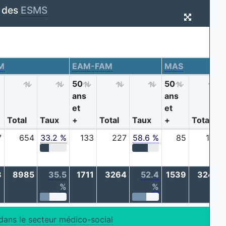
r des
ESMS
M
EAM-FAM
MAS
50
50
ans
ans
et
et
Total
Taux
+
Total
Taux
+
Total
7
654
33.2 %
133
227
58.6 %
85
179
8
8985
35.5
1711
3264
52.4
1539
3244
%
%
dans le secteur médico-social