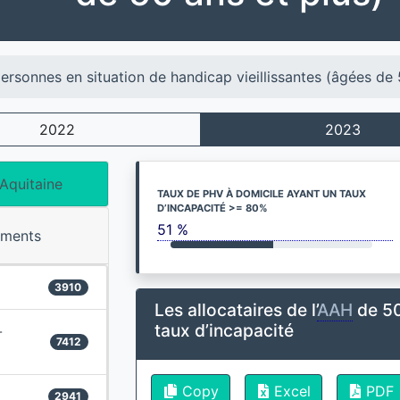
ersonnes en situation de handicap vieillissantes (âgées de 
2022
2023
Aquitaine
TAUX DE PHV À DOMICILE AYANT UN TAUX
D’INCAPACITÉ >= 80%
51 %
ements
3910
Les allocataires de l’
AAH
de 50
taux d’incapacité
-
7412
Copy
Excel
PDF
2941