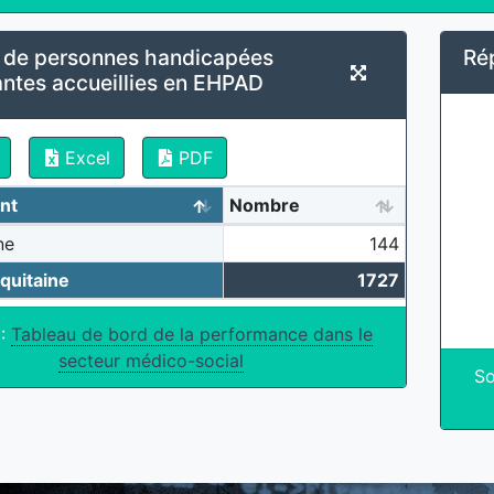
de personnes handicapées
Rép
santes accueillies en EHPAD
Excel
PDF
nt
Nombre
ne
144
quitaine
1727
 :
Tableau de bord de la performance dans le
secteur médico-social
So