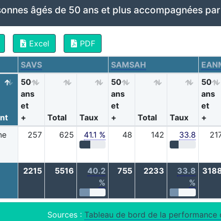
sonnes âgés de 50 ans et plus accompagnées pa
Excel
PDF
SAVS
SAMSAH
EAN
50
50
50
ans
ans
ans
et
et
et
nt
+
Total
Taux
+
Total
Taux
+
ne
257
625
41.1 %
48
142
33.8
21
2215
5516
40.2
755
2233
33.8
318
%
%
Sources :
Tableau de bord de la performance 