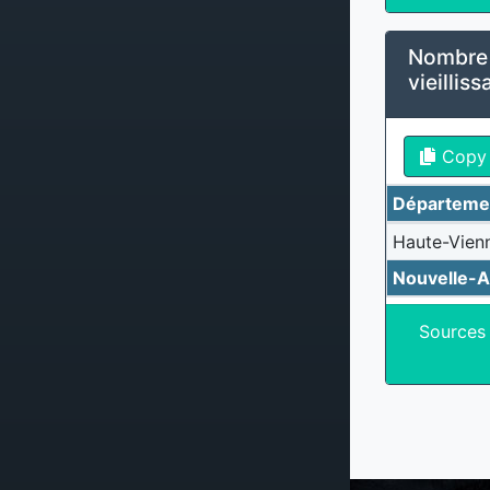
Nombre 
vieillis
Copy
Départeme
Haute-Vien
Nouvelle-A
Sources