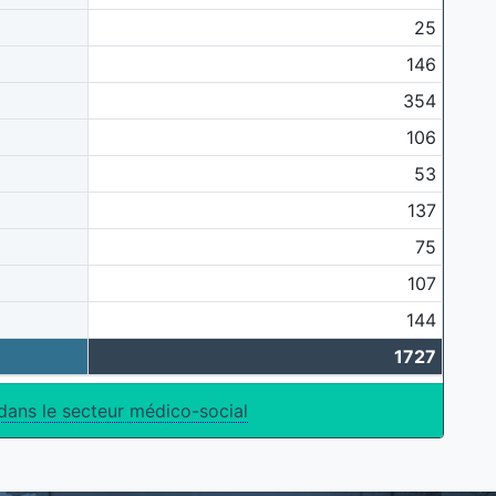
25
146
354
106
53
137
75
107
144
1727
dans le secteur médico-social