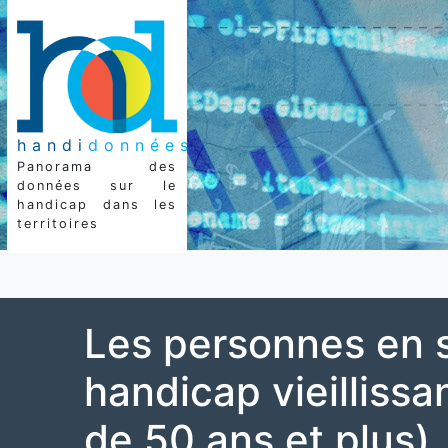
handi
données
Panorama des
données sur le
handicap dans les
territoires
Les personnes en s
handicap vieilliss
de 50 ans et plus)