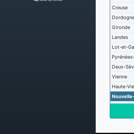
Creuse
Dordogn
Gironde
Landes
Lot-et-G
Pyrénées-
Deux-Sèv
Vienne
Haute-Vi
Nouvelle