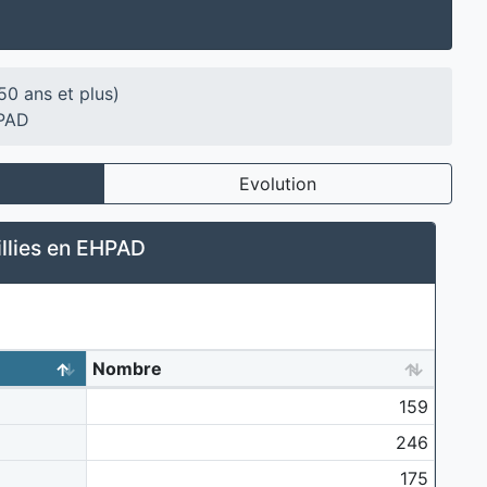
50 ans et plus)
HPAD
Evolution
llies en EHPAD
Nombre
159
246
175