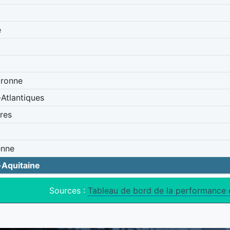
e
aronne
Atlantiques
res
enne
-Aquitaine
Sources :
Tableau de bord de la performance 