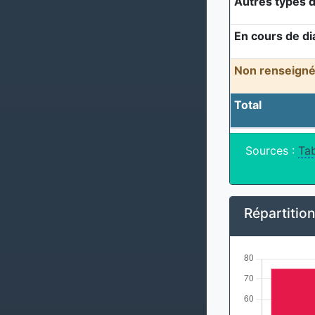
Autres types d
En cours de di
Non renseigné
Total
Sources :
Tab
Répartitio