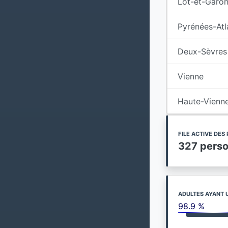
Lot-et-Garo
Pyrénées-Atl
Deux-Sèvres
Vienne
Haute-Vienn
FILE ACTIVE DE
327 pers
ADULTES AYANT 
98.9 %