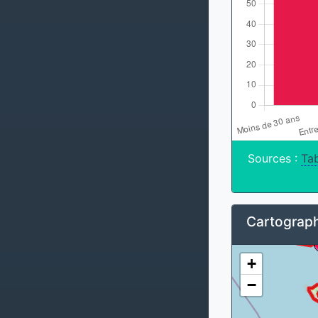
Sources :
Tab
Cartograph
+
−