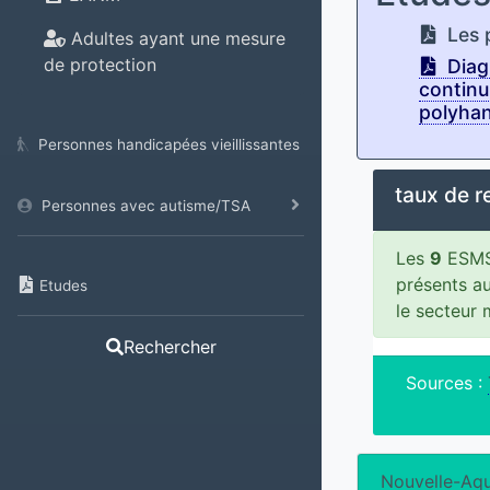
Les p
Adultes ayant une mesure
de protection
Diagn
continu
polyhan
Personnes handicapées vieillissantes
taux de 
Personnes avec autisme/TSA
Les
9
ESMS 
présents a
Etudes
le secteur
Rechercher
Sources :
Nouvelle-Aqu