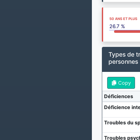
50 ANS ET PLUS
26.7 %
Types de t
personnes
Copy
Déficiences
Déficience inte
Troubles du sp
Troubles psyc