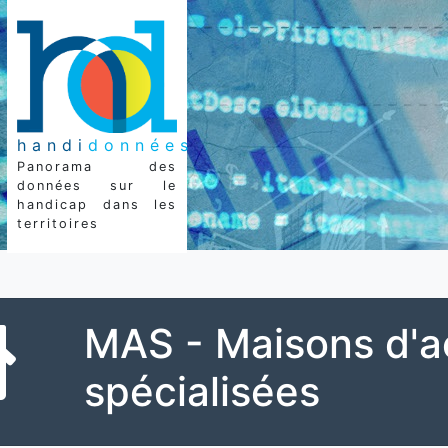
handi
données
Panorama des
données sur le
handicap dans les
territoires
MAS - Maisons d'a
spécialisées