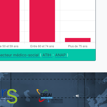
secteur médico-social
(
ATIH
-
ANAP
)
-