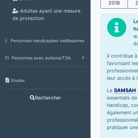
2018
Adultes ayant une mesure
de protection
L
h
a
Personnes handicapées vieillissantes
d
Il contribue 
Personnes avec autisme/TSA
favorisant les
professionnel
leur accès à 
Etudes
Le
SAMSAH
essentiels de
Rechercher
handicap, com
également un
professionne
pratiquer une