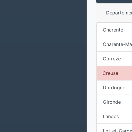
Départeme
Charente
Charente-Ma
Corrèze
Creuse
Dordogne
Gironde
Landes
Lot-et-Garo