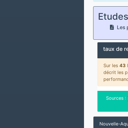
Etude
Les p
taux de 
Sur les
43
décrit les 
performanc
Sources :
Nouvelle-Aqu