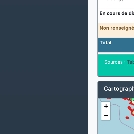
En cours de di
Non renseigné
Total
Sources :
Tab
Cartograph
+
−