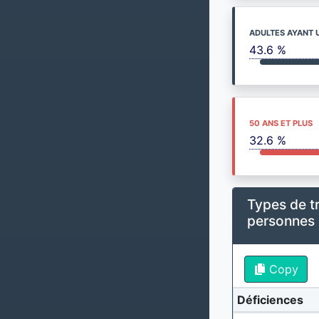
ADULTES AYANT 
43.6 %
50 ANS ET PLUS
32.6 %
Types de t
personnes
Copy
Déficiences