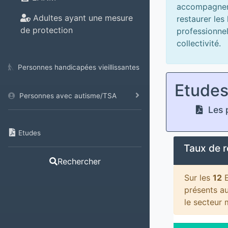
accompagne
Adultes ayant une mesure
restaurer les 
de protection
professionnel
collectivité.
Personnes handicapées vieillissantes
Etude
Personnes avec autisme/TSA
Les p
Etudes
Taux de 
Rechercher
Sur les
12
E
présents a
le secteur