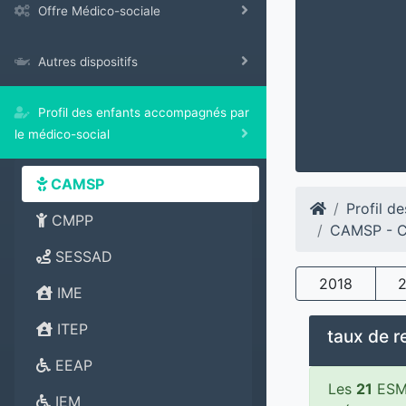
Offre Médico-sociale
Autres dispositifs
Profil des enfants accompagnés par
le médico-social
CAMSP
Profil d
CMPP
CAMSP - Ce
SESSAD
2018
IME
ITEP
taux de 
EEAP
Les
21
ESMS
IEM