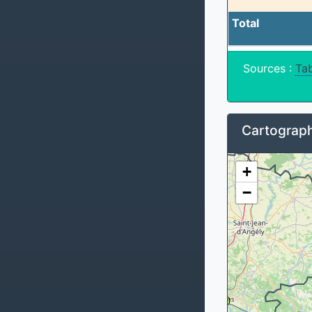
Total
Sources :
Tab
Cartograph
+
−