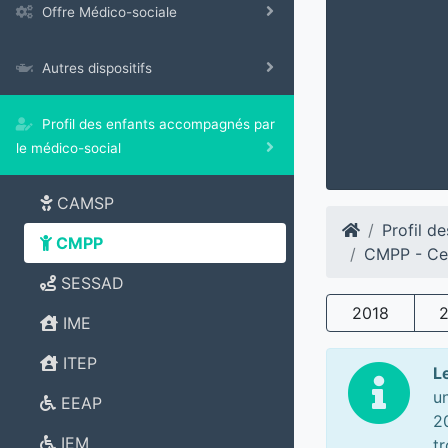
Offre Médico-sociale
Autres dispositifs
Profil des enfants accompagnés par
le médico-social
CAMSP
Profil d
CMPP
CMPP - Ce
SESSAD
2018
IME
ITEP
L
u
EEAP
2
IEM
t