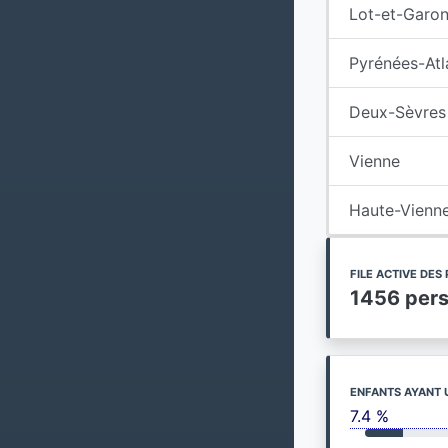
Lot-et-Garo
Pyrénées-Atl
Deux-Sèvres
Vienne
Haute-Vienn
FILE ACTIVE DE
1456 per
ENFANTS AYANT 
7.4 %