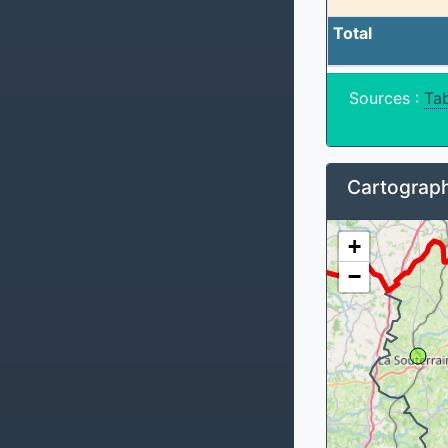
Total
Sources :
Tab
Cartograph
+
−