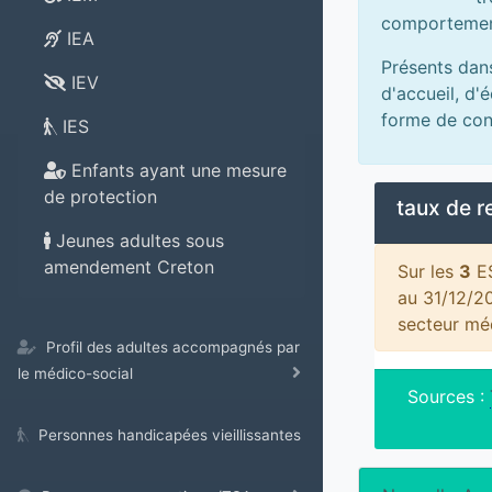
comportemen
IEA
Présents dan
IEV
d'accueil, d'
forme de con
IES
Enfants ayant une mesure
de protection
taux de 
Jeunes adultes sous
amendement Creton
Sur les
3
ES
au 31/12/2
secteur mé
Profil des adultes accompagnés par
le médico-social
Sources :
Personnes handicapées vieillissantes