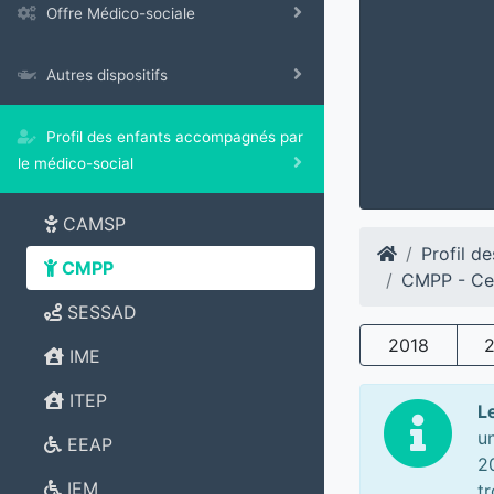
Offre Médico-sociale
Autres dispositifs
Profil des enfants accompagnés par
le médico-social
CAMSP
Profil d
CMPP
CMPP - Ce
SESSAD
2018
IME
ITEP
L
u
EEAP
2
IEM
t