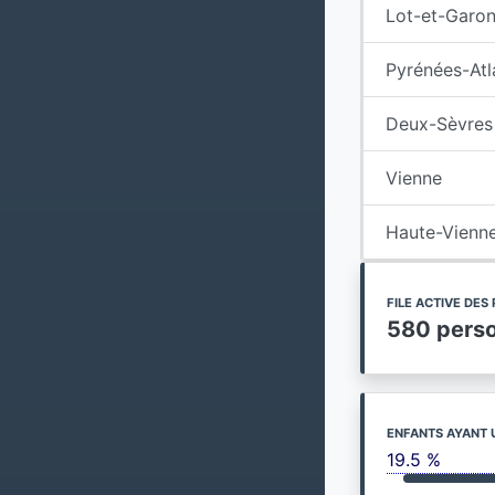
Lot-et-Garo
Pyrénées-Atl
Deux-Sèvres
Vienne
Haute-Vienn
FILE ACTIVE DE
580 pers
ENFANTS AYANT 
19.5 %