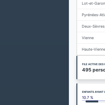
Lot-et-Garo
Pyrénées-Atl
Deux-Sèvres
Vienne
Haute-Vienn
FILE ACTIVE DE
495 pers
ENFANTS AYANT 
10.7 %