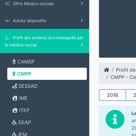
Offre Médico-sociale
Autres dispositifs
Profil des enfants accompagnés par
le médico-social
CAMSP
Profil d
CMPP
CMPP - Ce
SESSAD
2018
IME
ITEP
L
u
EEAP
2
IEM
t