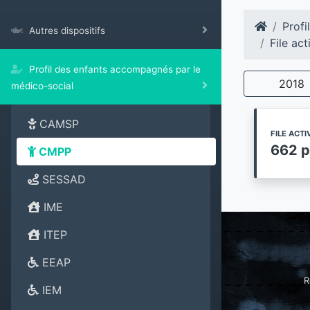
Profi
Autres dispositifs
File ac
Profil des enfants accompagnés par le
2018
médico-social
CAMSP
FILE ACT
662 
CMPP
SESSAD
IME
ITEP
EEAP
R
IEM