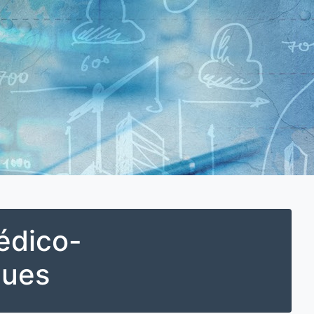
édico-
ques