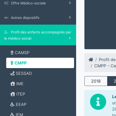
Offre Médico-sociale
Autres dispositifs
Profil des enfants accompagnés par
le médico-social
CAMSP
Profil d
CMPP
CMPP - Ce
SESSAD
2018
IME
ITEP
L
u
EEAP
2
IEM
t