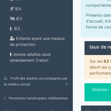
comportemen
IEA
Présents dan
IEV
d'accueil, d'
forme de con
IES
Enfants ayant une mesure
de protection
taux de 
Jeunes adultes sous
amendement Creton
Sur les
63
décrit les 
performanc
Profil des adultes accompagnés par
le médico-social
Sources :
Personnes handicapées vieillissantes