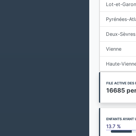
Lot-et-Garo
Pyrénées-Atl
Deux-Sèvres
Vienne
Haute-Vienn
FILE ACTIVE DE
16685 pe
ENFANTS AYANT 
13.7 %