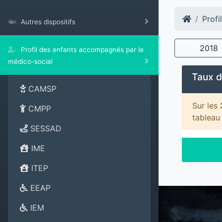
Profi
Autres dispositifs
2018
Profil des enfants accompagnés par le
médico-social
Taux d
CAMSP
Sur les
CMPP
tableau
SESSAD
IME
ITEP
EEAP
IEM