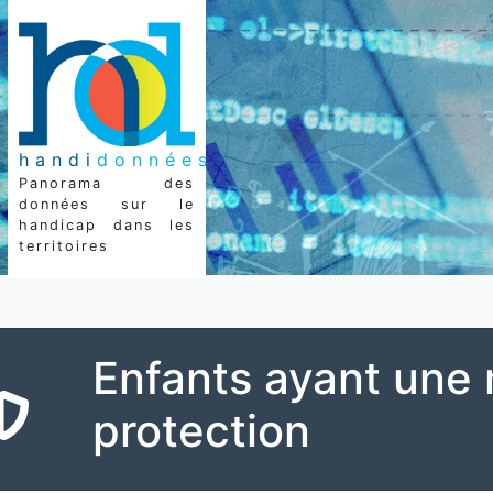
handi
données
Panorama des
données sur le
handicap dans les
territoires
Enfants ayant une
protection