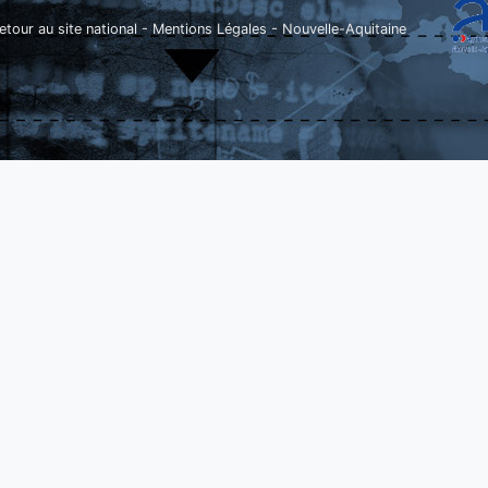
etour au site national
-
Mentions Légales
-
Nouvelle-Aquitaine