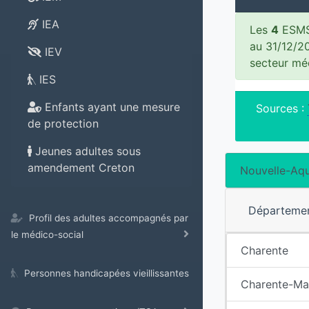
IEA
Les
4
ESMS 
au 31/12/2
IEV
secteur mé
IES
Enfants ayant une mesure
Sources :
de protection
Jeunes adultes sous
amendement Creton
Nouvelle-Aqu
Départeme
Profil des adultes accompagnés par
le médico-social
Charente
Personnes handicapées vieillissantes
Charente-Ma