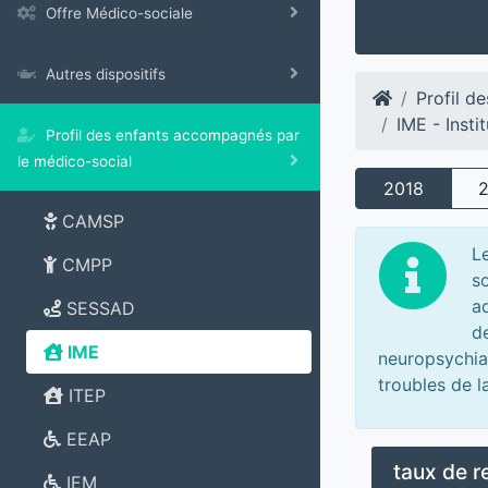
Offre Médico-sociale
Autres dispositifs
Profil d
IME - Insti
Profil des enfants accompagnés par
le médico-social
2018
CAMSP
L
CMPP
so
a
SESSAD
d
IME
neuropsychiat
troubles de 
ITEP
EEAP
taux de 
IEM