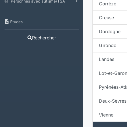
Personnes avec autisme/TSA
Corrèze
Creuse
Etudes
Dordogne
Rechercher
Gironde
Landes
Lot-et-Garo
Pyrénées-Atl
Deux-Sèvres
Vienne