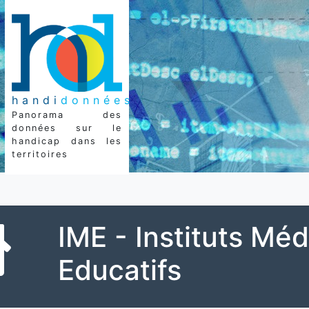
handi
données
Panorama des
données sur le
handicap dans les
territoires
IME - Instituts Méd
Educatifs