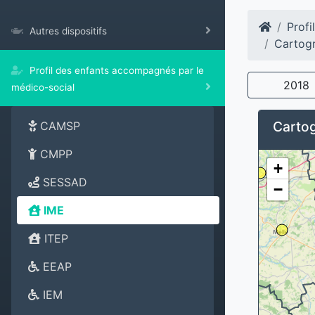
Profi
Autres dispositifs
Cartogr
Profil des enfants accompagnés par le
2018
médico-social
Cartog
CAMSP
CMPP
+
SESSAD
−
IME
ITEP
EEAP
IEM