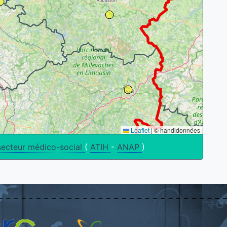
Leaflet
|
© handidonnées
secteur médico-social
(
ATIH
-
ANAP
)