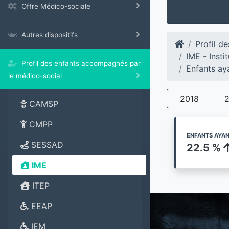
Offre Médico-sociale
Autres dispositifs
Profil d
IME - Insti
Profil des enfants accompagnés par
Enfants ay
le médico-social
2018
CAMSP
CMPP
ENFANTS AYAN
SESSAD
22.5 %
IME
ITEP
EEAP
IEM