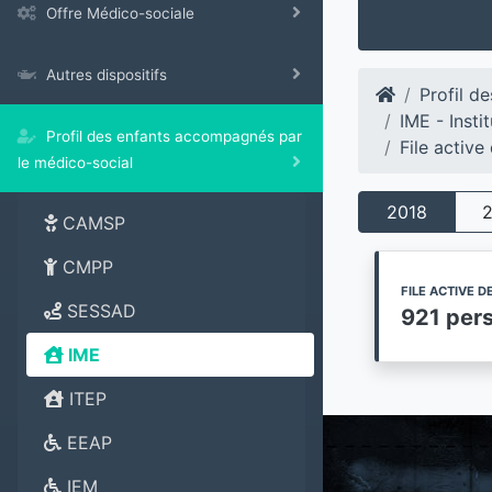
Offre Médico-sociale
Autres dispositifs
Profil d
IME - Insti
Profil des enfants accompagnés par
File activ
le médico-social
2018
CAMSP
CMPP
FILE ACTIVE 
SESSAD
921 per
IME
ITEP
EEAP
IEM