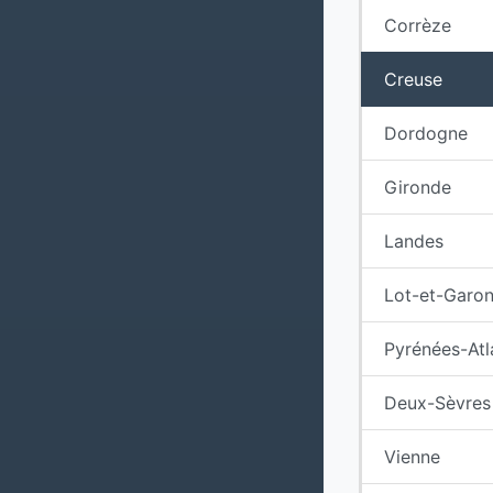
Corrèze
Creuse
Dordogne
Gironde
Landes
Lot-et-Garo
Pyrénées-Atl
Deux-Sèvres
Vienne