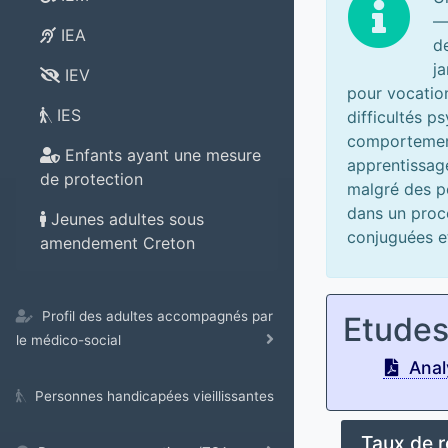
—
IEA
d
j
IEV
pour vocation
IES
difficultés p
comportement
Enfants ayant une mesure
apprentissage
de protection
malgré des po
dans un proce
Jeunes adultes sous
conjuguées e
amendement Creton
Profil des adultes accompagnés par
Etude
le médico-social
Analy
Personnes handicapées vieillissantes
Taux de 