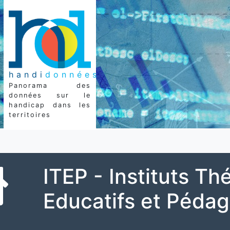
handi
données
Panorama des
données sur le
handicap dans les
territoires
ITEP - Instituts T
Educatifs et Péda