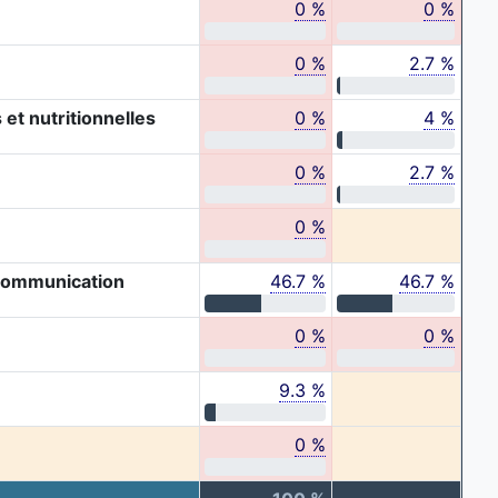
0 %
0 %
0 %
2.7 %
et nutritionnelles
0 %
4 %
0 %
2.7 %
0 %
 communication
46.7 %
46.7 %
0 %
0 %
9.3 %
0 %