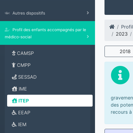
Autres dispositifs
Profi
Profil des enfants accompagnés par le
2023
médico-social
2018
CAMSP
CMPP
SESSAD
IME
gravement
ITEP
des poten
recours à
EEAP
IEM