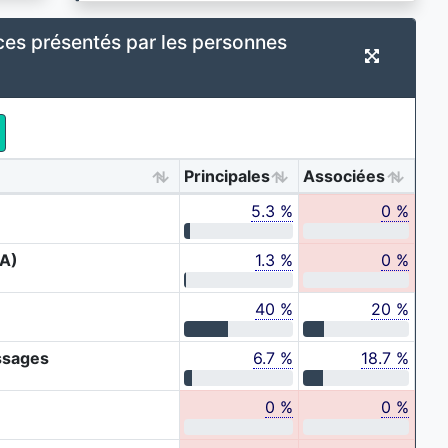
ces présentés par les personnes
Principales
Associées
5.3 %
0 %
SA)
1.3 %
0 %
40 %
20 %
ssages
6.7 %
18.7 %
0 %
0 %