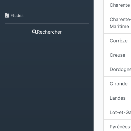
Charente
Etudes
Charente
Maritime
Rechercher
Corrèze
Creuse
Dordogn
Gironde
Landes
Lot-et-G
Pyrénées