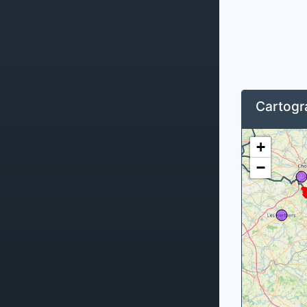
Cartogra
+
−