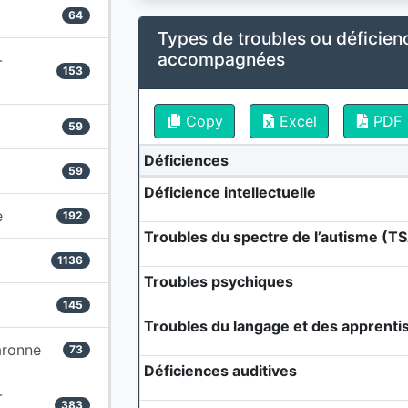
64
Types de troubles ou déficien
accompagnées
-
153
Copy
Excel
PDF
59
Déficiences
59
Déficience intellectuelle
e
192
Troubles du spectre de l’autisme (T
1136
Troubles psychiques
145
Troubles du langage et des apprenti
aronne
73
Déficiences auditives
-
383