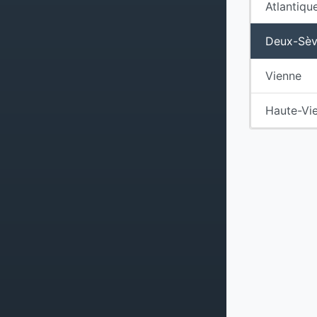
Atlantiqu
Deux-Sèv
Vienne
Haute-Vi