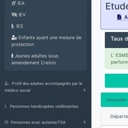
IEA
Etud
IEV
An
IES
Enfants ayant une mesure de
Taux d
protection
L' ESMS
Jeunes adultes sous
perform
amendement Creton
Profil des adultes accompagnés par le
médico-social
Nouvelle-
Personnes handicapées vieillissantes
Départ
Personnes avec autisme/TSA