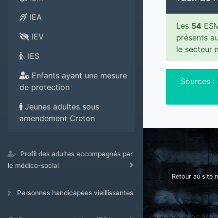
IEA
Les
54
ESMS
IEV
présents a
le secteur
IES
Enfants ayant une mesure
Sources :
de protection
Jeunes adultes sous
amendement Creton
Profil des adultes accompagnés par
le médico-social
Retour au site n
Personnes handicapées vieillissantes