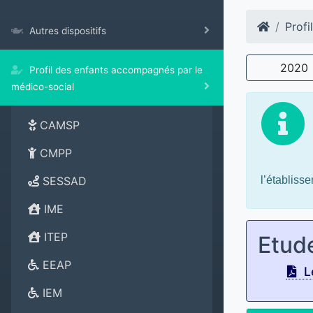
Profi
Autres dispositifs
2020
Profil des enfants accompagnés par le
médico-social
CAMSP
CMPP
l’établiss
SESSAD
IME
ITEP
Etud
EEAP
Le
IEM