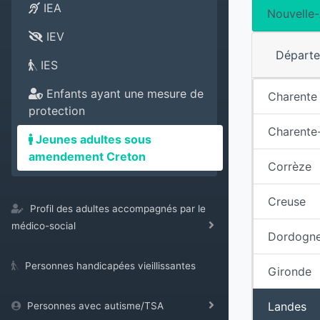
IEA
Nouvelle-
IEV
Départ
IES
Enfants ayant une mesure de
Charente
protection
Charente
Jeunes adultes sous
amendement Creton
Corrèze
Creuse
Profil des adultes accompagnés par le
médico-social
Dordogn
Personnes handicapées vieillissantes
Gironde
Landes
Personnes avec autisme/TSA