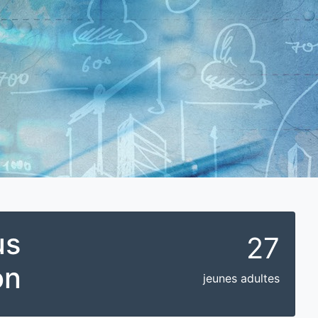
us
27
on
jeunes adultes