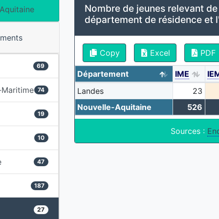
Nombre de jeunes relevant de
Aquitaine
département de résidence et l
ements
Copy
Excel
PDF
69
Département
IME
IE
-Maritime
74
Landes
23
Nouvelle-Aquitaine
526
19
Sources :
En
10
e
47
187
27