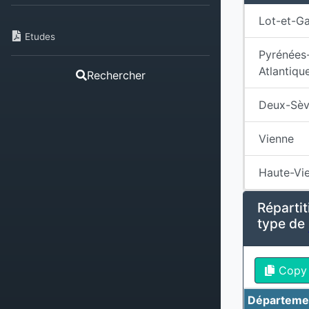
Lot-et-G
Etudes
Pyrénées
Atlantiqu
Rechercher
Deux-Sèv
Vienne
Haute-Vi
Répartit
type de
Copy
Départeme