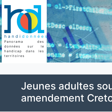
handi
données
Panorama des
données sur le
handicap dans les
territoires
Jeunes adultes so
amendement Cret