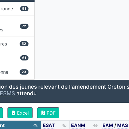
aronne
51
-
72
es
res
52
61
enne
23
ion des jeunes relevant de l'amendement Creton s
ESMS
attendu
Excel
PDF
nt
ESAT
EANM
EAM
/
MAS