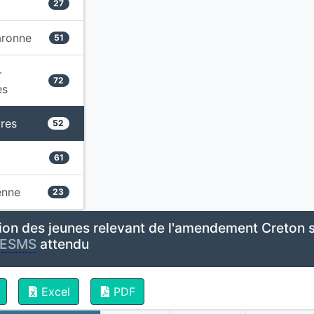
27
aronne
51
-
72
es
res
52
61
enne
23
ion des jeunes relevant de l'amendement Creton s
ESMS
attendu
Excel
PDF