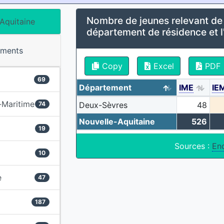
Nombre de jeunes relevant de
Aquitaine
département de résidence et l
ements
Copy
Excel
PDF
69
Département
IME
IE
-Maritime
74
Deux-Sèvres
48
Nouvelle-Aquitaine
526
19
Sources :
En
10
e
47
187