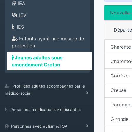
IEA
Nouvelle-
IEV
IES
Départ
Enfants ayant une mesure de
protection
Charente
Jeunes adultes sous
Charente
amendement Creton
Corrèze
Profil des adultes accompagnés par le
Creuse
médico-social
Dordogn
Personnes handicapées vieillissantes
Gironde
Personnes avec autisme/TSA