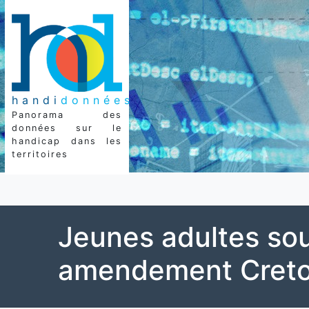
handi
données
Panorama des
données sur le
handicap dans les
territoires
Jeunes adultes so
amendement Cret