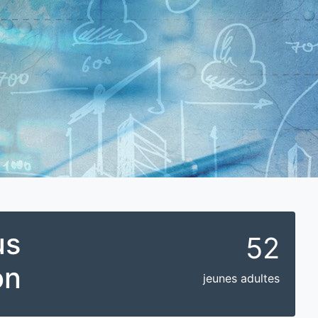
us
52
on
jeunes adultes