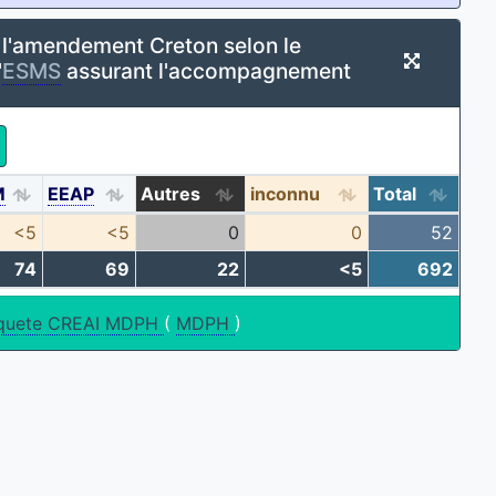
 l'amendement Creton selon le
'
ESMS
assurant l'accompagnement
M
EEAP
Autres
inconnu
Total
<5
<5
0
0
52
74
69
22
<5
692
quete CREAI MDPH
(
MDPH
)