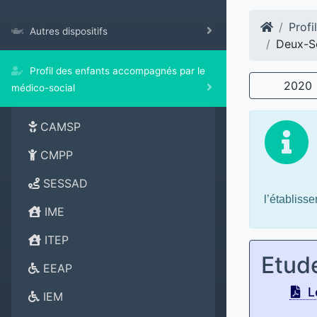
Profi
Autres dispositifs
Deux-S
Profil des enfants accompagnés par le
2020
médico-social
CAMSP
CMPP
SESSAD
l’établiss
IME
ITEP
Etud
EEAP
Le
IEM