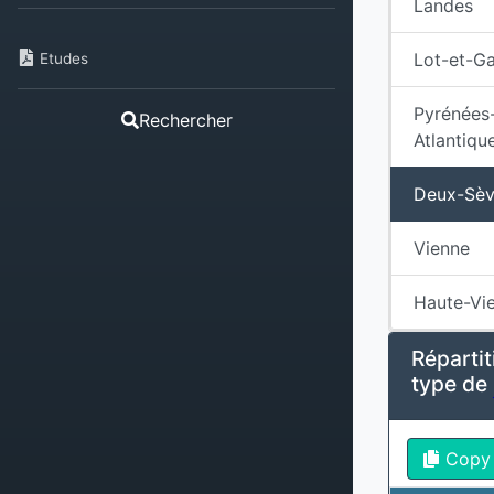
Landes
Lot-et-G
Etudes
Pyrénées
Rechercher
Atlantiqu
Deux-Sèv
Vienne
Haute-Vi
Répartit
type de
Copy