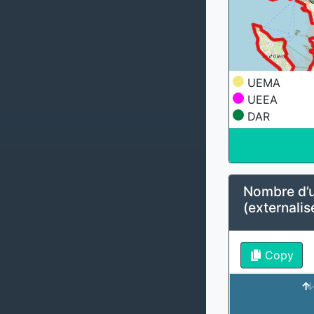
UEMA
UEEA
DAR
Nombre d’u
(externali
Copy