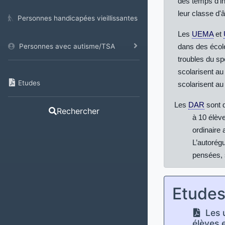
des temps d’in
leur classe d'
Personnes handicapées vieillissantes
Les
UEMA
et
Personnes avec autisme/TSA
dans des écol
troubles du sp
scolarisent a
Etudes
scolarisent a
Les
DAR
sont 
Rechercher
à 10 élèv
ordinaire
L’autorégu
pensées, 
Etude
Les u
élèves 