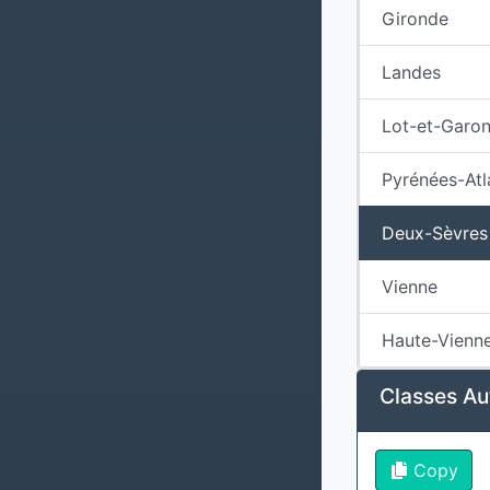
Gironde
Landes
Lot-et-Garo
Pyrénées-Atl
Deux-Sèvres
Vienne
Haute-Vienn
Classes Au
Copy