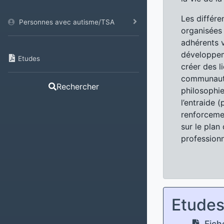
Les différe
Personnes avec autisme/TSA
organisées
adhérents v
développem
Etudes
créer des l
communauté
Rechercher
philosophi
l’entraide (
renforcemen
sur le plan 
professionn
Etude
Fiche