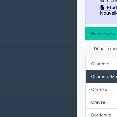
Etude
Nouvell
Nouvelle-Aqu
Départeme
Charente
Charente-Ma
Corrèze
Creuse
Dordogne