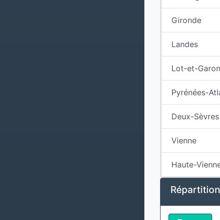
Gironde
Landes
Lot-et-Garo
Pyrénées-Atl
Deux-Sèvres
Vienne
Haute-Vienn
Répartitio