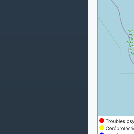
Troubles ps
Cérébrolésé