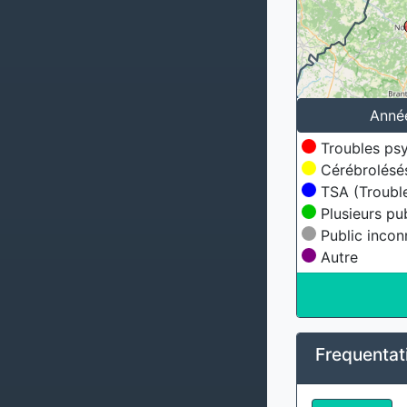
Anné
Troubles ps
Cérébrolésé
TSA (Trouble
Plusieurs pu
Public incon
Autre
Frequentat