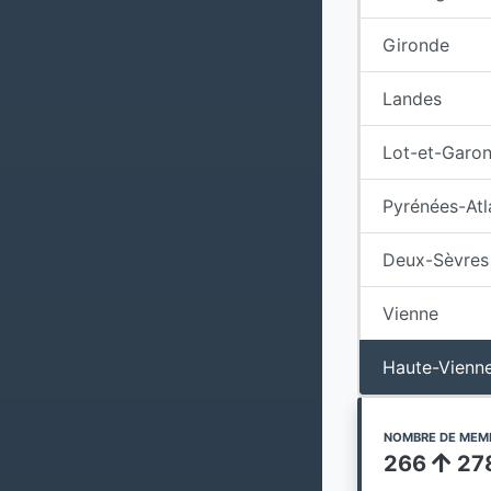
Gironde
Landes
Lot-et-Garo
Pyrénées-Atl
Deux-Sèvres
Vienne
Haute-Vienn
NOMBRE DE MEM
266
27