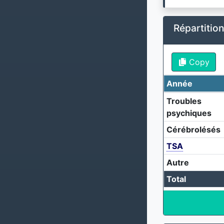
Répartitio
Copy
Année
Troubles
psychiques
Cérébrolésés
TSA
Autre
Total