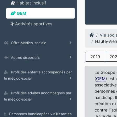
Habitat inclusif
GEM
Activités sportives
Vie soci
Haute-Vie
Offre Médico-sociale
2019
20
Autres dispositifs
Le Groupe 
Profil des enfants accompagnés par
(
GEM
) est 
le médico-social
associativ
personnes e
Profil des adultes accompagnés par
handicap. I
le médico-social
création d’u
contre l’iso
Personnes handicapées vieillissantes
la vie de la