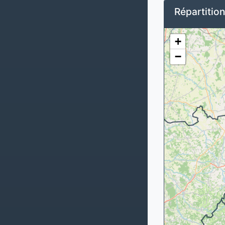
Répartitio
+
−