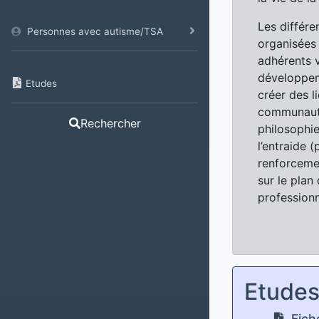
Les différe
Personnes avec autisme/TSA
organisées
adhérents v
développem
Etudes
créer des l
communauté
Rechercher
philosophi
l’entraide (
renforcemen
sur le plan 
professionn
Etude
Fiche