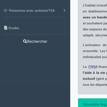
L’habitat inclus
Personnes avec autisme/TSA
en établisseme
avec un handi
et souhaitent pa
Etudes
des espaces de 
adapté, sécurisé
Rechercher
L’animateur de
ensemble. Les h
individualisé po
La
CNSA
financ
l’aide à la vie
inclusif
(géré pa
tous les départe
Nouvelle-Aqu