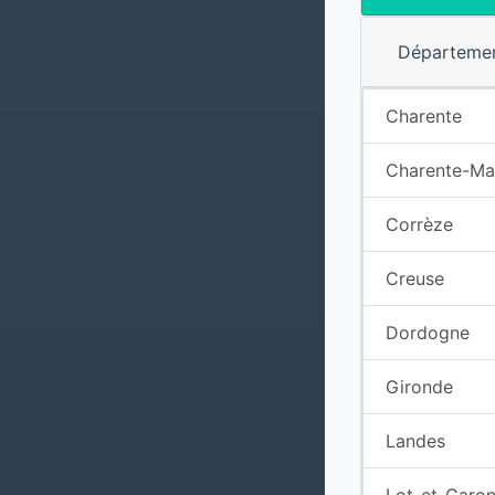
Départeme
Charente
Charente-Ma
Corrèze
Creuse
Dordogne
Gironde
Landes
Lot-et-Garo