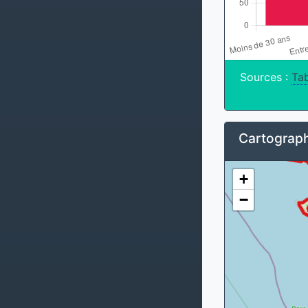
Sources :
Tab
Cartograph
+
−