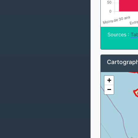
Sources :
Tab
Cartograph
+
−