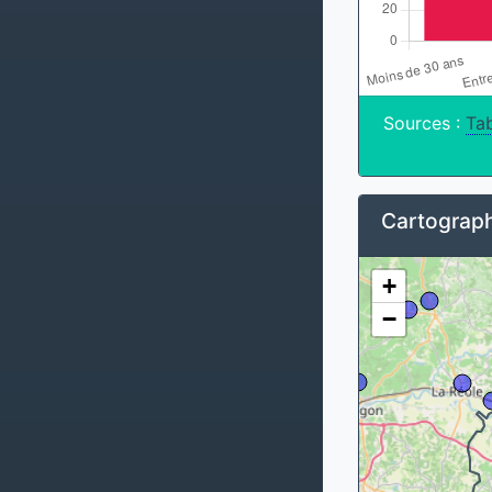
Sources :
Tab
Cartograph
+
−