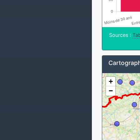
Sources :
Tab
Cartograph
+
−