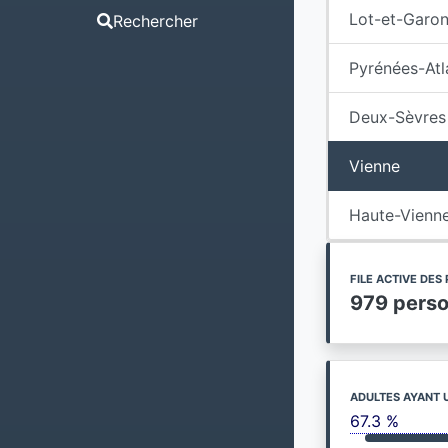
Lot-et-Garo
Rechercher
Pyrénées-Atl
Deux-Sèvres
Vienne
Haute-Vienn
FILE ACTIVE DE
979 pers
ADULTES AYANT 
67.3 %