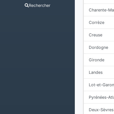
Rechercher
Charente-Ma
Corrèze
Creuse
Dordogne
Gironde
Landes
Lot-et-Garo
Pyrénées-Atl
Deux-Sèvres