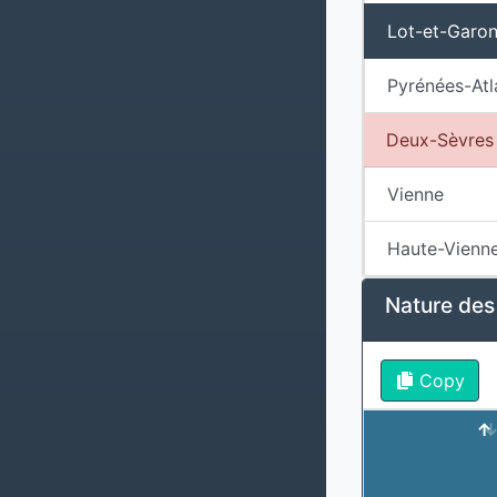
Lot-et-Garo
Pyrénées-Atl
Deux-Sèvres
Vienne
Haute-Vienn
Nature des
Copy