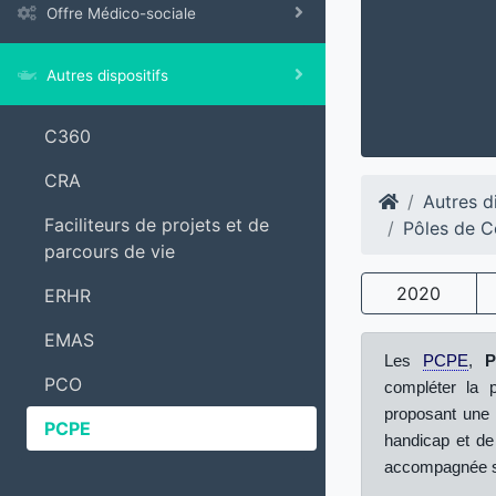
Offre Médico-sociale
Autres dispositifs
C360
CRA
Autres di
Faciliteurs de projets et de
Pôles de C
parcours de vie
2020
ERHR
EMAS
Les
PCPE
,
P
PCO
compléter la pa
proposant une 
PCPE
handicap et de
accompagnée se