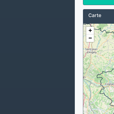
Carte
+
−