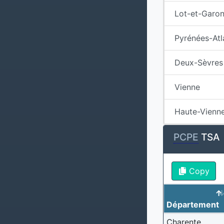
Lot-et-Garo
Pyrénées-Atl
Deux-Sèvres
Vienne
Haute-Vienn
PCPE
TSA
Copy
Département
Charente