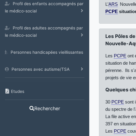
Profil des enfants accompagnés par
L’
ARS
Nouvelle
le médico-social
PCPE
situatio
Profil des adultes accompagnés par
le médico-social
Les Pôles de
Nouvelle-Aqu
Personnes handicapées vieillissantes
Les
PCPE
ont 
situation de ha
Personnes avec autisme/TSA
pérenne.
Ils s
projets de vie e
Quelques chif
Etudes
30
PCPE
sont i
Rechercher
du spectre de l
La file active
397 en situation
Les
PCPE
couv