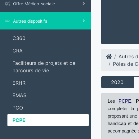
Offre Médico-sociale
Autres dispositifs
C360
CRA
Autres di
Faciliteurs de projets et de
Pôles de C
parcours de vie
2020
ERHR
EMAS
Les
PCPE
,
P
PCO
compléter la pa
proposant une 
PCPE
handicap et de
accompagnée se