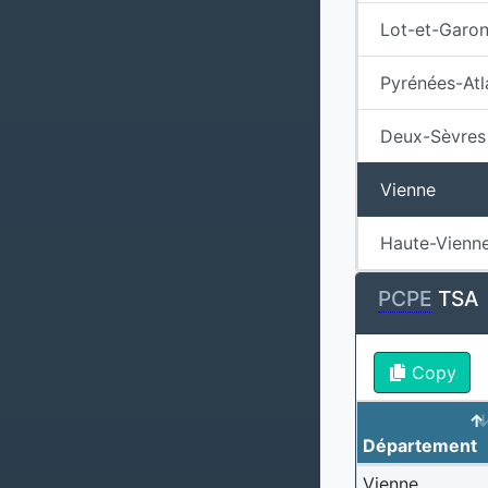
Lot-et-Garo
Pyrénées-Atl
Deux-Sèvres
Vienne
Haute-Vienn
PCPE
TSA
Copy
Département
Vienne