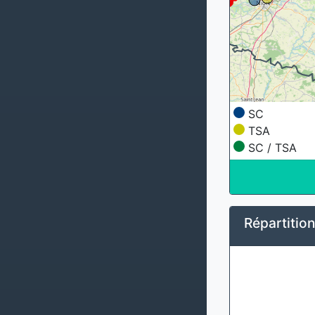
SC
TSA
SC / TSA
Répartitio