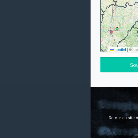
Leaflet
|
© ha
Sou
Retour au site n