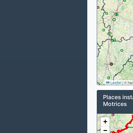
Leaflet
|
© ha
Places inst
Motrices
+
−