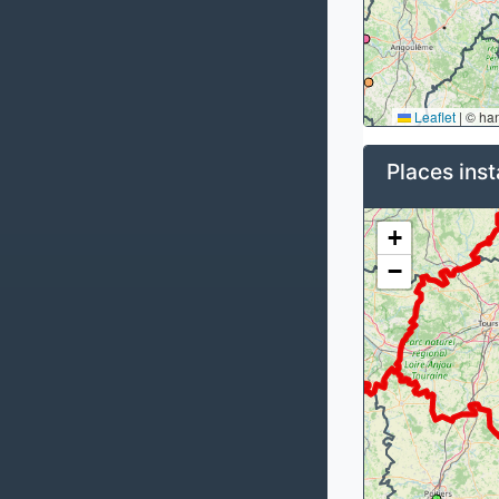
Leaflet
|
© ha
Places inst
+
−