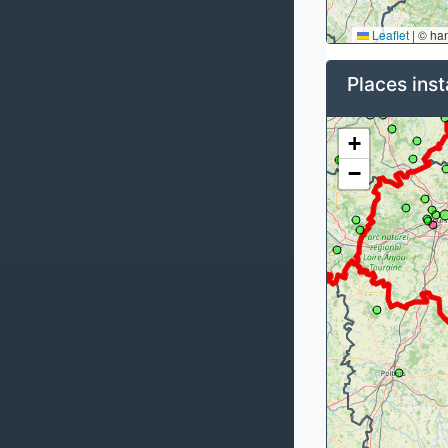
Leaflet
|
© ha
Places inst
+
−