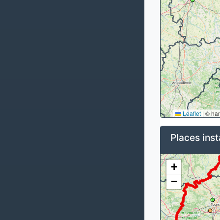
Leaflet
|
© ha
Places inst
+
−