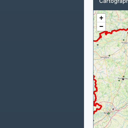
Cartograph
+
−