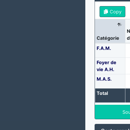
Copy
N
Catégorie
d
F.A.M.
Foyer de
vie A.H.
M.A.S.
Total
Sou