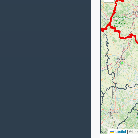
Leaflet
|
© ha