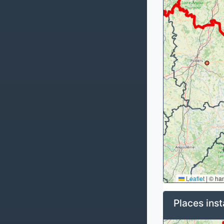
Leaflet
|
© ha
Places inst