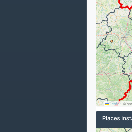
Leaflet
|
© ha
Places inst