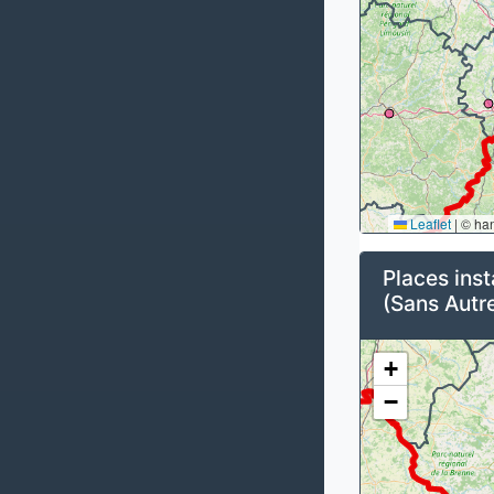
Leaflet
|
© ha
Places inst
(Sans Autre
+
−