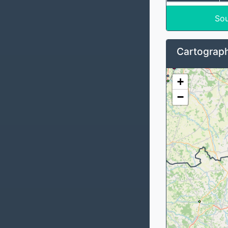
Sou
Cartograph
+
−