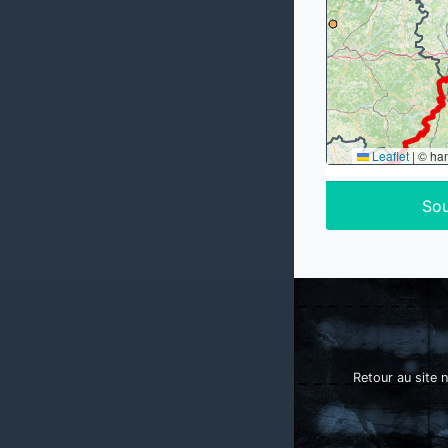
Leaflet
|
© ha
Sou
Retour au site n