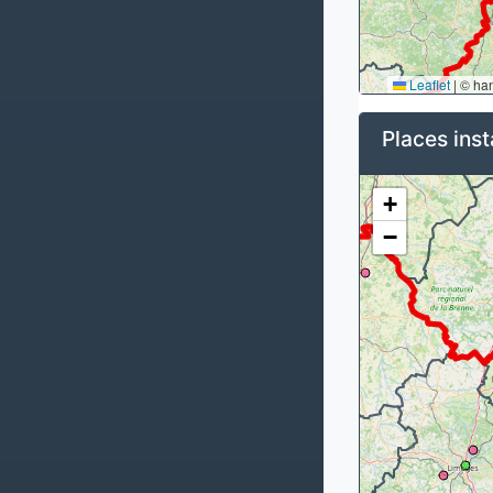
Leaflet
|
© ha
Places inst
+
−