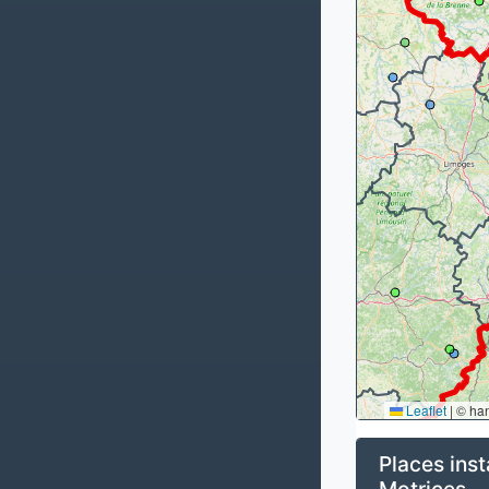
Leaflet
|
© ha
Places inst
Motrices