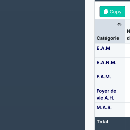
Copy
N
Catégorie
d
E.A.M
E.A.N.M.
F.A.M.
Foyer de
vie A.H.
M.A.S.
Total