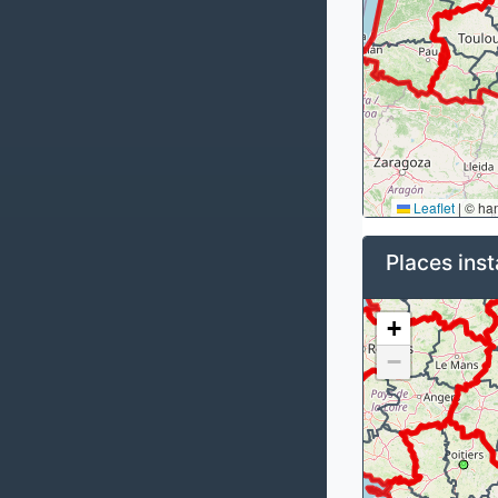
Leaflet
|
© ha
Places inst
+
−