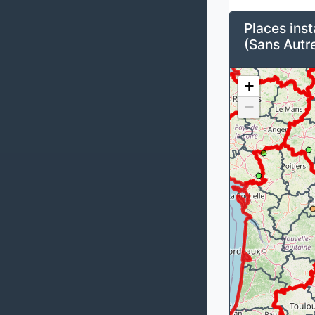
Places inst
(Sans Autre
+
−