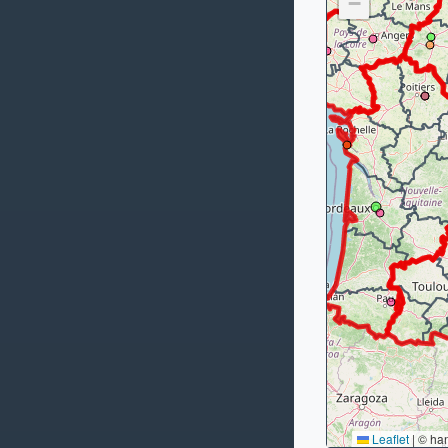
−
Leaflet
|
© ha