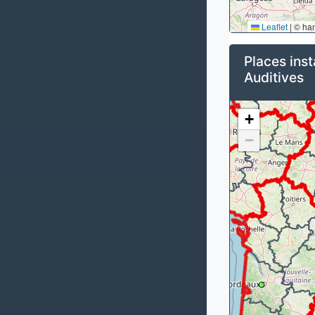
Leaflet
|
© ha
Places inst
Auditives
+
−