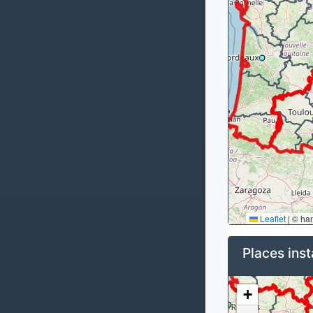
Leaflet
|
© ha
Places inst
+