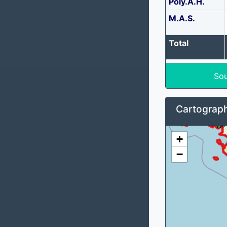
Poly.A.H.
M.A.S.
Total
Sou
Cartograph
+
−