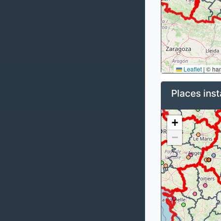
Leaflet
|
© ha
Places inst
+
−