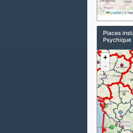
Leaflet
|
© ha
Places inst
Psychique 
+
−