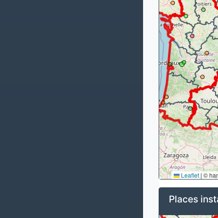
Leaflet
|
© ha
Places inst