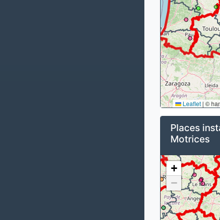
Leaflet
|
© ha
Places inst
Motrices
+
−