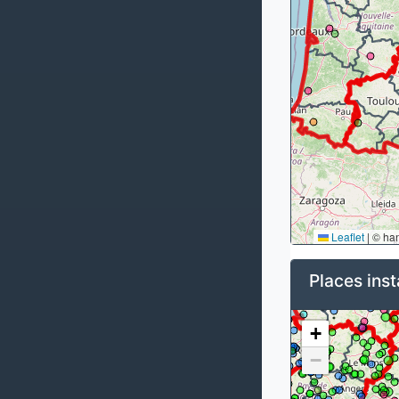
Leaflet
|
© ha
Places inst
+
−