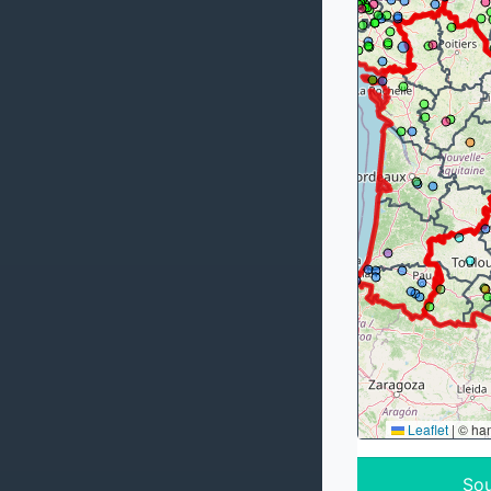
Leaflet
|
© ha
Sou